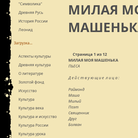
МИЛАЯ М
"Символика"
Древняя Русь
МАШЕНЬК
История России
Леонид
Загрузка...
Страница 1 из 12
Аспекты культуры
МИЛАЯ МОЯ МАШЕНЬКА
Древняя культура
ПЬЕСА
О литературе
Д е й с т в у ю щ и е л и ц а :
Золотой фонд
Раймонд
Искусство
Маша
Культура
Милый
Поэт
Культура века
Священник
Культура и искусство
Друг
Болван
Культура России
Культура урока