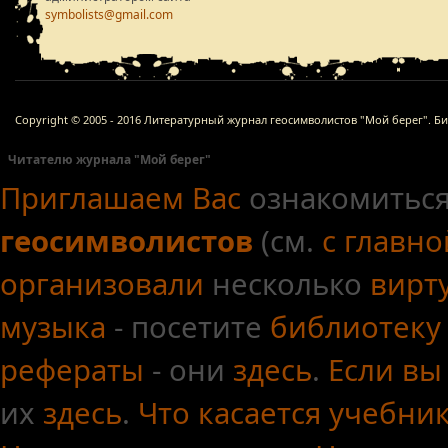
symbolists@gmail.com
Copyright © 2005 - 2016 Литературный журнал геосимволистов "Мой берег". Б
Читателю журнала "Мой берег"
Приглашаем Вас
ознакомиться
геосимволистов
(см.
с главн
организовали
несколько
вирт
музыка
- посетите
библиотеку
рефераты
- они
здесь
.
Если вы
их
здесь
.
Что касается
учебни