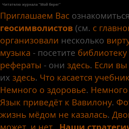
Читателю журнала "Мой берег"
Приглашаем Вас
ознакомиться
геосимволистов
(см.
с главн
организовали
несколько
вирт
музыка
- посетите
библиотеку
рефераты
- они
здесь
.
Если вы
их
здесь
.
Что касается
учебни
Немного о здоровье
.
Немного
Язык приведёт к Вавилону
.
Фо
жизнь мёдом не казалась
.
Дво
может, и нет.
Наши стратеги