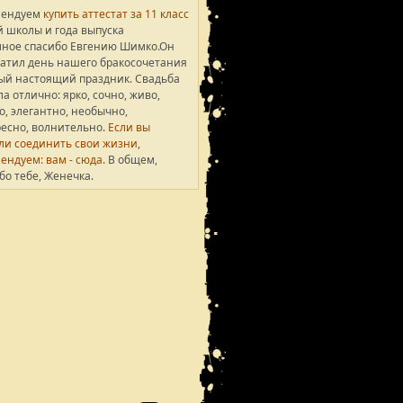
мендуем
купить аттестат за 11 класс
742
 школы и года выпуска
ное спасибо Евгению Шимко.Он
1321
атил день нашего бракосочетания
ый настоящий праздник. Свадьба
710
а отлично: ярко, сочно, живо,
о, элегантно, необычно,
999
есно, волнительно.
Если вы
и соединить свои жизни,
8452
ендуем: вам - сюда
. В общем,
бо тебе, Женечка.
3443
1400
зультаты 1 - 7 из 7