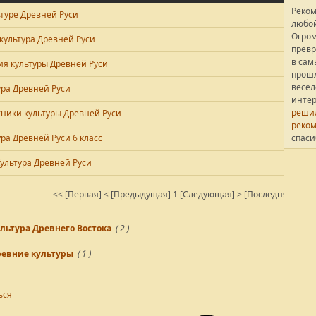
Реко
ьтуре Древней Руси
любой
Огром
 культура Древней Руси
превр
в сам
ия культуры Древней Руси
прошл
весел
ура Древней Руси
интер
решил
ники культуры Древней Руси
реком
ура Древней Руси 6 класс
спаси
Культура Древней Руси
<< [Первая]
< [Предыдущая]
1
[Следующая] >
[Последняя] >>
Ре
льтура Древнего Востока
( 2 )
евние культуры
( 1 )
ься