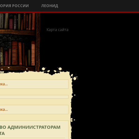
ТОРИЯ РОССИИ
ЛЕОНИД
Карта сайта
ка...
ка...
ВО АДМИНИИСТРАТОРАМ
казывать
ТА
осмотров