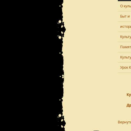
О кул
Быт и
истор
Культ
Памят
Культ
Урок 
Ку
Др
Вернут