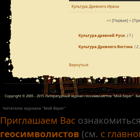
Культура Древнего Ирана
<< [Первая]
< [Пр
Культура древней Руси
( 7 )
Культура Древнего Востока
( 2 
Вернуться
Copyright © 2005 - 2015 Литературный журнал геосимволистов "Мой берег". Б
Читателю журнала "Мой берег"
Приглашаем Вас
ознакомиться
геосимволистов
(см.
с главн