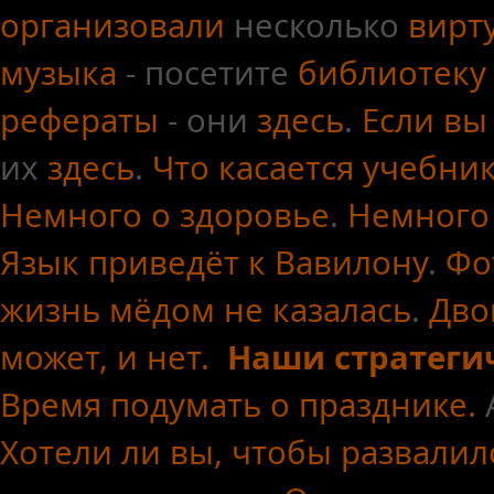
организовали
несколько
вирт
музыка
- посетите
библиотеку
рефераты
- они
здесь
.
Если вы
их
здесь
.
Что касается
учебни
Немного о здоровье
.
Немного
Язык приведёт к Вавилону
.
Фо
жизнь мёдом не казалась
.
Дво
может, и нет.
Наши стратеги
Время подумать о празднике.
Хотели ли вы, чтобы развалил