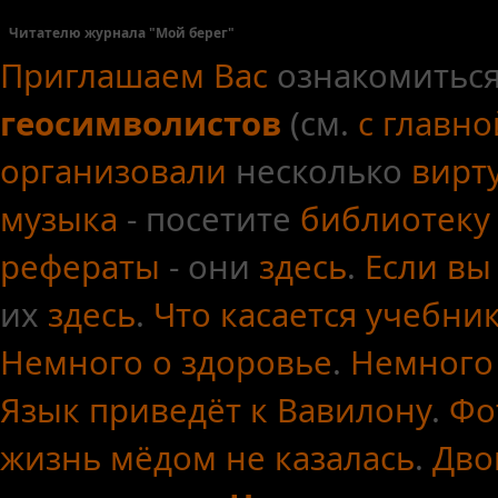
Читателю журнала "Мой берег"
Приглашаем Вас
ознакомиться
геосимволистов
(см.
с главн
организовали
несколько
вирт
музыка
- посетите
библиотеку
рефераты
- они
здесь
.
Если вы
их
здесь
.
Что касается
учебни
Немного о здоровье
.
Немного
Язык приведёт к Вавилону
.
Фо
жизнь мёдом не казалась
.
Дво