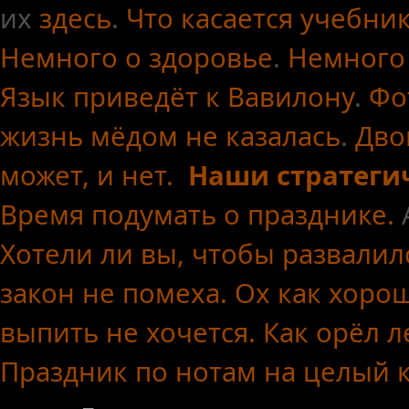
их
здесь
.
Что касается
учебни
Немного о здоровье
.
Немного
Язык приведёт к Вавилону
.
Фо
жизнь мёдом не казалась
.
Дво
может, и нет.
Наши стратеги
Время подумать о празднике.
Хотели ли вы, чтобы развалил
закон не помеха.
Ох как хоро
выпить не хочется.
Как орёл л
Праздник по нотам
на целый 