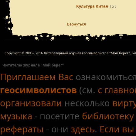
Культура Китая
( 5 )
Вернуться
Copyright © 2005 - 2016 Литературный журнал геосимволистов "Мой берег". Б
Читателю журнала "Мой берег"
Приглашаем Вас
ознакомиться
геосимволистов
(см.
с главн
организовали
несколько
вирт
музыка
- посетите
библиотеку
рефераты
- они
здесь
.
Если вы