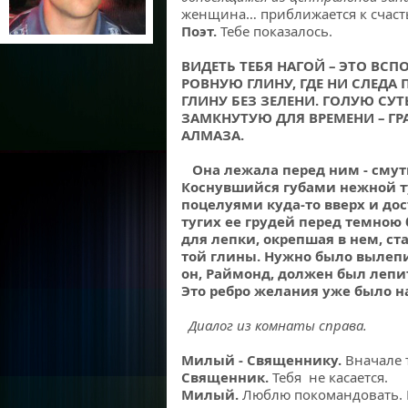
женщина… приближается к счас
Поэт.
Тебе показалось.
ВИДЕТЬ ТЕБЯ НАГОЙ – ЭТО ВСП
РОВНУЮ ГЛИНУ, ГДЕ НИ СЛЕДА
ГЛИНУ БЕЗ ЗЕЛЕНИ. ГОЛУЮ СУТ
ЗАМКНУТУЮ ДЛЯ ВРЕМЕНИ – ГР
АЛМАЗА
Она лежала перед ним - смут
Коснувшийся губами нежной ту
поцелуями куда-то вверх и д
тугих ее грудей перед темною 
для лепки, окрепшая в нем, ст
той глины. Нужно было вылепит
он, Раймонд, должен был лепит
Это ребро желания уже было на
Диалог из комнаты справа.
Милый - Священнику.
Вначале 
Священник.
Тебя не касается.
Милый.
Люблю покомандовать. Н