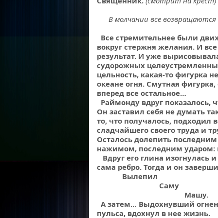
Священник.
(смотрит на крест)
В молчании все возвращаются н
Все стремительнее были движ
вокруг стержня желания. И в
результат. И уже вырисовывал
судорожных целеустремленны
цельность, какая-то фигурка н
океане огня. Смутная фигурка,
вперед все остальное…
Раймонду вдруг показалось, чт
Он заставил себя не думать та
то, что получалось, подходил 
сладчайшего своего труда и тр
Осталось долепить последним
нажимом, последним ударом: вп
Вдруг его глина изогнулась и
сама ребро. Тогда и он заверши
Вылепил
Саму
Машу.
А затем… Выдохнувший огне
пульса, вдохнул в нее жизнь.