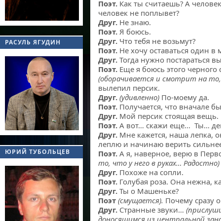
Поэт.
Как ты считаешь? А человек
человек не поплывет?
Друг.
Не знаю.
Поэт.
Я боюсь.
Друг.
Что тебя не возьмут?
РАСУЛЬ ЯГУДИН
Поэт.
Не хочу оставаться один в м
Друг.
Тогда нужно постараться вы
Поэт.
Еще я боюсь этого черного с
(оборачивается и смотрит на то,
вылепил персик.
Друг.
(удивленно)
По-моему да.
Поэт.
Получается, что вначале бы
Друг.
Мой персик стоящая вещь.
Поэт.
А вот… скажи еще... Ты… д
Друг.
Мне кажется, наша лепка, о
леплю и начинаю верить сильнее
ЮРИЙ ТУБОЛЬЦЕВ
Поэт.
А я, наверное, верю в Пер
то, что у него в руках… Радостно
Друг.
Похоже на сопли.
Поэт.
Голубая роза. Она нежна, 
Друг.
Ты о Машеньке?
Поэт
(смущается).
Почему сразу о
Друг.
Странные звуки…
(прислуш
доносящимся из центральной зан