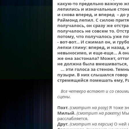
какую-то предельно важную жг
лепились и изначальные стоны
и снова вперед, и вперед – до 
Раймонд лепил. С силою притя
получалось, он сразу же отстра
получалось не совсем то. Отс
потому, что получалось уже по
- вот-вот... И сжимал он, и гр
лепки глину: вперед, и назад, 
невыносимо, и еще-еще… А она.
же она застонала? Может, отто
не должна была вмешиваться, 
… эти голоса за стеною. Тем
пузыри. В них слышался говор
стремящейся помешать ему, 
Все четверо встают и со своими
сцены.
Поэт.
(смотрит на розу)
Я тоже зн
Милый.
(смотрит на ракету)
Мы 
расслабляется.
Друг.
(смотрит на персик)
О ней 