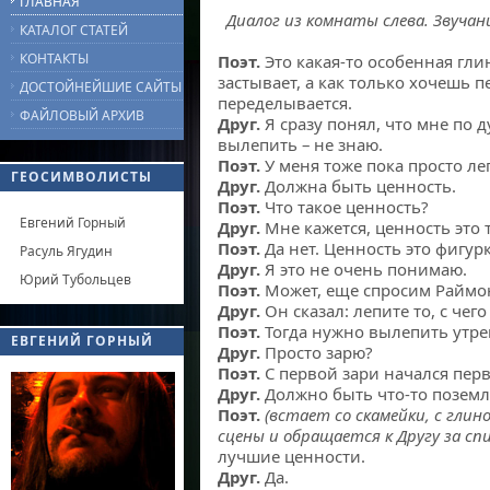
ГЛАВНАЯ
Диалог из комнаты слева. Звучан
КАТАЛОГ СТАТЕЙ
КОНТАКТЫ
Поэт.
Это какая-то особенная гли
застывает, а как только хочешь п
ДОСТОЙНЕЙШИЕ САЙТЫ
переделывается.
ФАЙЛОВЫЙ АРХИВ
Друг.
Я сразу понял, что мне по д
вылепить – не знаю.
Поэт.
У меня тоже пока просто леп
ГЕОСИМВОЛИСТЫ
Друг.
Должна быть ценность.
Поэт.
Что такое ценность?
Евгений Горный
Друг.
Мне кажется, ценность это т
Поэт.
Да нет. Ценность это фигурк
Расуль Ягудин
Друг.
Я это не очень понимаю.
Юрий Тубольцев
Поэт.
Может, еще спросим Раймо
Друг.
Он сказал: лепите то, с чег
Поэт.
Тогда нужно вылепить утр
ЕВГЕНИЙ ГОРНЫЙ
Друг.
Просто зарю?
Поэт.
С первой зари начался перв
Друг.
Должно быть что-то поземл
Поэт.
(встает со скамейки, с глин
сцены и обращается к Другу за сп
лучшие ценности.
Друг.
Да.