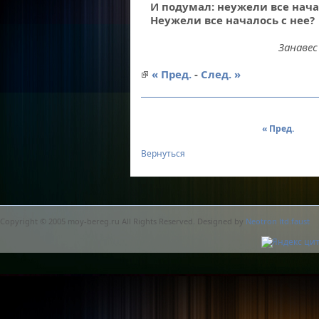
И подумал: неужели все нача
Неужели все началось с нее?
Занавес
« Пред.
-
След. »
« Пред.
Вернуться
Copyright © 2005 moy-bereg.ru All Rights Reserved. Designed by
Neotron ltd.faust