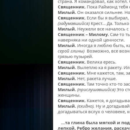
страна. Я командовал, как хотел.
Священник.
Пока Раймонд тебя 
Милый.
Он оказался сильнее. Но
Священник.
Если бы я выбирал,
(задумавшийся)
Крест… Да. Только 
Милый.
Неужели все началось с 
Священник – Милому.
Сам-то ты
наверняка ни одной ценности.
Милый.
Иногда я люблю быть, к
серой глины)
Возможно, все воз
грязью пузырей.
Священник.
Велика ересь.
Милый.
Вылеплю ка я ракету. Или
Священник.
Мне кажется, там, з
Милый.
Нет, ракета лучше.
Священник.
Там точно кто-то за
Милый.
(прислушавшийся)
Это с
женщины.
Священник.
Кажется, я догадыв
Милый.
(ехидно).
Ну и догадывайс
догадываться вслух о человеке, 
…та глина была мягкой и по
лепкой. Ребро желания, раска