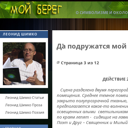
О СИМВОЛИЗМЕ И ОКОЛО
ЛЕОНИД ШИМКО
Да подружатся мой 
Страница 3 из 12
ДЕЙСТВИЕ 2
Сцена разделена двумя перегоро
помещения. Среднее темное поме
Леонид Шимко Статьи
закрыто полупрозрачной тканью,
Леонид Шимко Проза
предполагается какое-то волнение
освещенных алыми светильникам
Леонид Шимко Поэзия
по краям лепят - сидящие на лавка
Поэт и Друг – Священник и Милый