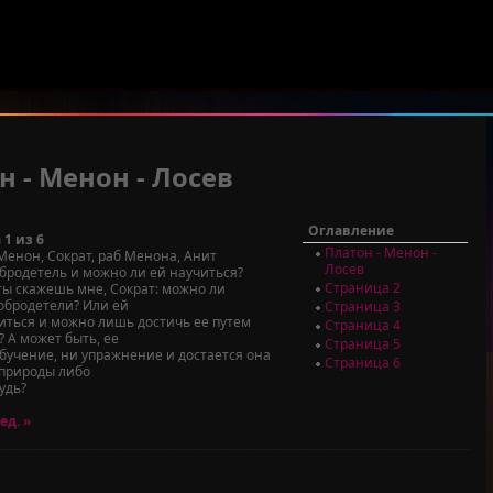
н - Менон - Лосев
Оглавление
 1 из 6
Платон - Менон -
Менон, Сократ, раб Менона, Анит
Лосев
обродетель и можно ли ей научиться?
Страница 2
ты скажешь мне, Сократ: можно ли
обродетели? Или ей
Страница 3
иться и можно лишь достичь ее путем
Страница 4
 А может быть, ее
Страница 5
обучение, ни упражнение и достается она
Страница 6
 природы либо
удь?
ед. »