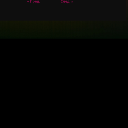
« Пред.
След. »