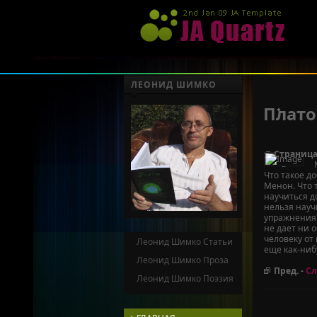
ЛЕОНИД ШИМКО
Плато
Страница
символ
Что такое д
Менон. Что 
научиться д
нельзя науч
упражнения?
не дает ни 
человеку от
Леонид Шимко Статьи
еще как-ниб
Леонид Шимко Проза
Пред. -
Сл
Леонид Шимко Поэзия