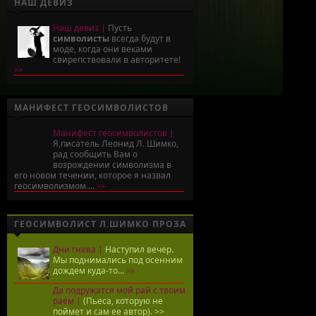
НАШ ДЕВИЗ
Наш девиз |
Пусть
символисты
всегда будут в
моде, когда они веками
свирепствовали в авторитете!
>>
МАНИФЕСТ ГЕОСИМВОЛИСТОВ
Манифест геосимволистов |
Я,писатель Леонид Л. Шимко,
рад сообщить Вам о
возрождении символизма в
его новом течении, которое я назвал
геосимволизмом....
>>
ГЕОСИМВОЛИСТ Л.ШИМКО ПРОЗА
Дни гнева |
Наступил вечер.
Мы поднимались под осенним
дождем куда-то...
>>
Да подружатся мой рай с твоим
раем |
(Пьеса, которую не
поймет и сам ее автор).
>>