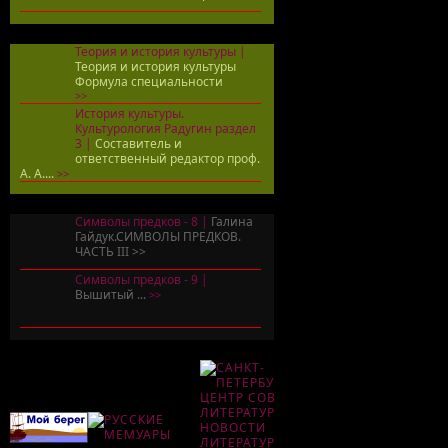
Теория и история культуры |
Теория и история культуры
Формула специальности
>>
История культуры.
Культурология Радугин раздел
3 |
Составитель и
ответственный редактор проф.
А. А....
>>
Символы предков - 8 |
Галина
Гайдук.СИМВОЛЫ ПРЕДКОВ.
ЧАСТЬ III
>>
Символы предков - 9 |
Вышитый ...
>>