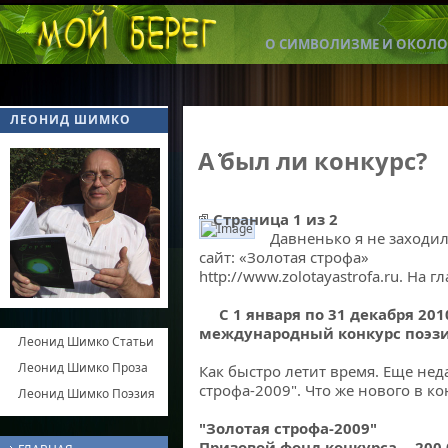
О СИМВОЛИЗМЕ И ОКОЛО
ЛЕОНИД ШИМКО
А был ли конкурс?
Страница 1 из 2
Давненько я не заходил
конкурс
сайт: «Золотая строфа»
http://www.zolotayastrofa.ru. На
С 1 января по 31 декабря 20
международный конкурс поэзии
Леонид Шимко Статьи
Леонид Шимко Проза
Как быстро летит время. Еще нед
строфа-2009". Что же нового в ко
Леонид Шимко Поэзия
"Золотая строфа-2009"
Призовой фонд конкурса -- 200 