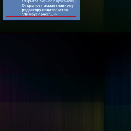
Открытое письмо г. Крусанову |
Открытое письмо главному
редактору издательства
"Лимбус пресс"...
>>