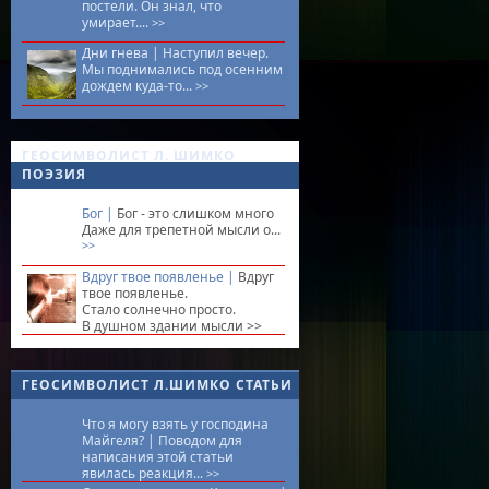
постели. Он знал, что
умирает....
>>
Дни гнева |
Наступил вечер.
Мы поднимались под осенним
дождем куда-то...
>>
ГЕОСИМВОЛИСТ Л. ШИМКО
ПОЭЗИЯ
Бог |
Бог - это слишком много
Даже для трепетной мысли о...
>>
Вдруг твое появленье |
Вдруг
твое появленье.
Стало солнечно просто.
В душном здании мысли
>>
ГЕОСИМВОЛИСТ Л.ШИМКО СТАТЬИ
Что я могу взять у господина
Майгеля? |
Поводом для
написания этой статьи
явилась реакция...
>>