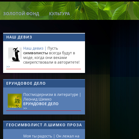
ЗОЛОТОЙ ФОНД
КУЛЬТУРА
НАШ ДЕВИЗ
Наш девиз |
Пусть
символисты
всегда будут в
моде, когда они веками
свирепствовали в авторитете!
>>
ЕРУНДОВОЕ ДЕЛО
Постмодернизм в литературе |
Леонид Шимко
ЕРУНДОВОЕ ДЕЛО
>>
ГЕОСИМВОЛИСТ Л.ШИМКО ПРОЗА
Моя ты радость |
Он лежал на