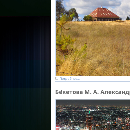
Подробнее...
мир искусства
Бекетова М. А. Алексан