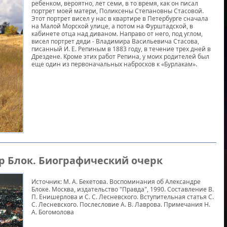
ребенком, вероятно, лет семи, в то время, как он писал
портрет моей матери, Поликсены Степановны Стасовой.
Этот портрет висел у нас в квартире в Петербурге сначала
на Малой Морской улице, а потом на Фурштадской, в
кабинете отца над диваном. Направо от него, под углом,
висел портрет дяди - Владимира Васильевича Стасова,
писанный И. Е. Репиным в 1883 году, в течение трех дней в
Дрездене. Кроме этих работ Репина, у моих родителей был
еще один из первоначальных набросков к «Бурлакам».
др Блок. Биографический очерк
Источник: M. A. Бекетова. Воспоминания об Александре
Блоке. Москва, издательство "Правда", 1990. Составление В.
П. Енишерлова и С. С. Лесневского. Вступительная статья С.
С. Лесневского. Послесловие А. В. Лаврова. Примечания Н.
А. Богомолова