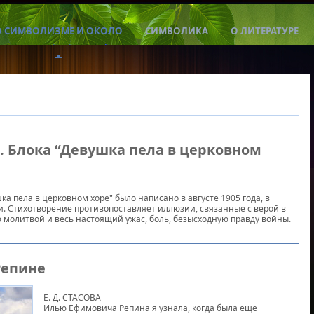
О СИМВОЛИЗМЕ И ОКОЛО
СИМВОЛИКА
О ЛИТЕРАТУРЕ
. Блока “Девушка пела в церковном
ка пела в церковном хоре" было написано в августе 1905 года, в
. Стихотворение противопоставляет иллюзии, связанные с верой в
 молитвой и весь настоящий ужас, боль, безысходную правду войны.
Репине
Е. Д. СТАСОВА
Илью Ефимовича Репина я узнала, когда была еще