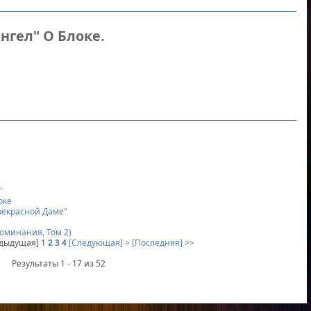
нгел" О Блоке.
"
оке
Прекрасной Даме"
оминания, Том 2)
едыдущая]
1
2
3
4
[Следующая] >
[Последняя] >>
Результаты 1 - 17 из 52