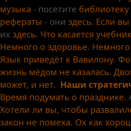
музыка
- посетите
библиотеку
рефераты
- они
здесь
.
Если вы
их
здесь
.
Что касается
учебни
Немного о здоровье
.
Немного
Язык приведёт к Вавилону
.
Фо
жизнь мёдом не казалась
.
Дво
может, и нет.
Наши стратеги
Время подумать о празднике.
Хотели ли вы, чтобы развалил
закон не помеха.
Ох как хоро