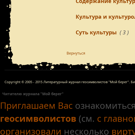
Содержание культу
Культура и культур
Суть культуры
( 3 )
Вернуться
Copyright © 2005 - 2015 Литературный журнал геосимволистов "Мой берег". Б
Читателю журнала "Мой берег"
Приглашаем Вас
ознакомиться
геосимволистов
(см.
с главн
организовали
несколько
вирт