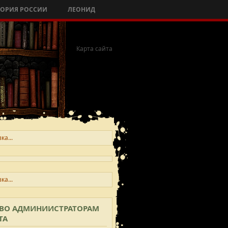
ТОРИЯ РОССИИ
ЛЕОНИД
Карта сайта
ка...
ка...
ВО АДМИНИИСТРАТОРАМ
казывать
ТА
Просмотров