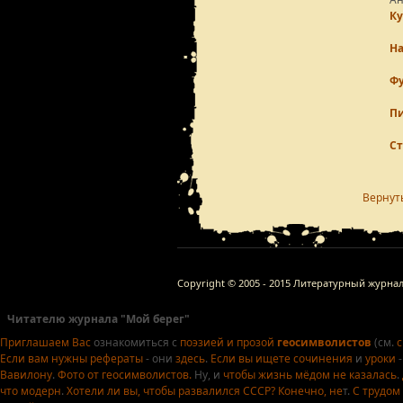
К
Н
Ф
Пи
С
Вернут
Copyright © 2005 - 2015 Литературный журна
Читателю журнала "Мой берег"
Приглашаем Вас
ознакомиться с
поэзией и прозой
геосимволистов
(см.
с
Если вам нужны
рефераты
- они
здесь
.
Если вы ищете
сочинения
и
уроки
-
Вавилону
.
Фото от геосимволистов.
Ну, и
чтобы жизнь мёдом не казалась
.
что модерн
.
Хотели ли вы, чтобы развалился СССР?
Конечно, не
т.
С трудом