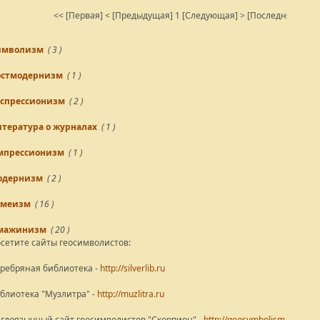
<< [Первая]
< [Предыдущая]
1
[Следующая] >
[Последняя] >>
Резу
имволизм
( 3 )
остмодернизм
( 1 )
спрессионизм
( 2 )
тература о журналах
( 1 )
мпрессионизм
( 1 )
одернизм
( 2 )
кмеизм
( 16 )
мажинизм
( 20 )
сетите сайты геосимволистов:
ребряная библиотека -
http://silverlib.ru
блиотека "Музлитра" -
http://muzlitra.ru
глоязычный сайт геосимволистов "Скорпион" -
http://geosymbolism.com