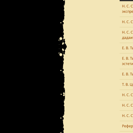
Н. С.
экспр
Н. С.
Н. С.
дадаи
Е. В.
Е. В.
эстет
Е. В.
Т. В.
Н. С.
Н. С.
Н. С.
Рефер