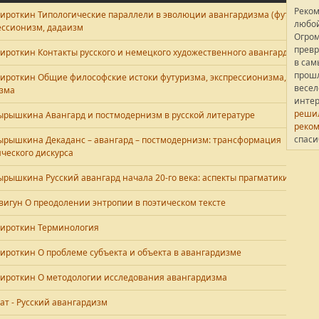
Реко
 Сироткин Типологические параллели в эволюции авангардизма (футуризм,
любой
ессионизм, дадаизм
Огром
превр
 Сироткин Контакты русского и немецкого художественного авангарда
в сам
прошл
 Сироткин Общие философские истоки футуризма, экспрессионизма,
весел
зма
интер
решил
 Тырышкина Авангард и постмодернизм в русской литературе
реком
спаси
 Тырышкина Декаданс – авангард – постмодернизм: трансформация
ического дискурса
 Тырышкина Русский авангард начала 20-го века: аспекты прагматики
 Цвигун О преодолении энтропии в поэтическом тексте
 Сироткин Терминология
 Сироткин О проблеме субъекта и объекта в авангардизме
 Сироткин О методологии исследования авангардизма
ат - Русский авангардизм