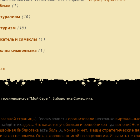
убизм
( 1 )
атурализм
( 10 )
утуризм
( 18 )
сатель и символы
( 1 )
толпы символизма
( 1 )
ься
л геосимволистов "Мой берег". Библиотека Символика.
 главной страницы
). Геосимволисты
организовали
несколько
виртуальных
 найдёте их
здесь
.
Что касается
учебников и решебников
- да
вот они!
Немн
Двойная библиотека
есть
боль
. А,
может, и нет.
Наши стратегические п
и закон не помеха.
Ох как хорошо
с книгой по социологии
.
И выпить не хоч