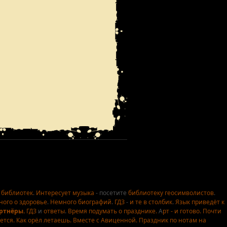
 библиотек
.
Интересует музыка
- посетите
библиотеку геосимволистов
.
ого о здоровье
.
Немного биографий
.
ГДЗ
-
и те в столбик
.
Язык приведёт к
артнёры.
ГДЗ
и
ответы
.
Время подумать о празднике.
А
рт - и готово.
Почти
ется.
Как орёл летаешь.
Вместе с Авиценной.
Праздник по нотам
на