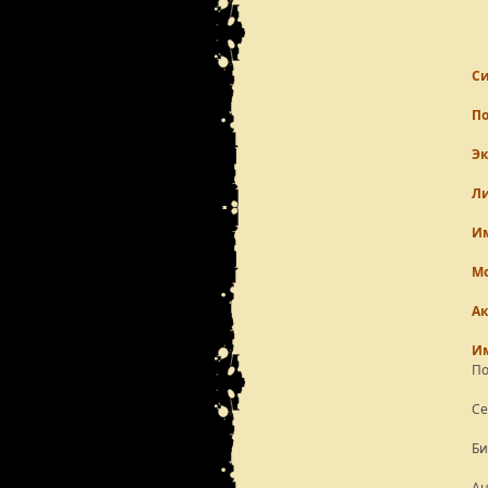
С
П
Эк
Ли
И
М
А
И
По
Се
Би
Ан