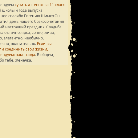
мендуем
купить аттестат за 11 класс
1420
 школы и года выпуска
ное спасибо Евгению Шимко.Он
атил день нашего бракосочетания
1203
ый настоящий праздник. Свадьба
а отлично: ярко, сочно, живо,
1128
о, элегантно, необычно,
есно, волнительно.
Если вы
и соединить свои жизни,
1261
ендуем: вам - сюда
. В общем,
бо тебе, Женечка.
1101
1760
1129
1003
994
1246
2145