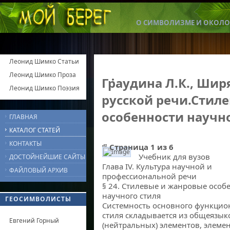
О СИМВОЛИЗМЕ И ОКОЛО
Леонид Шимко Статьи
Леонид Шимко Проза
Граудина Л.К., Ширя
Леонид Шимко Поэзия
русской речи.Стил
особенности научно
ГЛАВНАЯ
КАТАЛОГ СТАТЕЙ
КОНТАКТЫ
Страница 1 из 6
Учебник для вузов
ДОСТОЙНЕЙШИЕ САЙТЫ
Стилевые и жанровые особенности научного стиля
Глава IV. Культура научной и
ФАЙЛОВЫЙ АРХИВ
профессиональной речи
§ 24. Стилевые и жанровые особ
научного стиля
ГЕОСИМВОЛИСТЫ
Системность основного функцио
стиля складывается из общеязы
Евгений Горный
(нейтральных) элементов, элеме