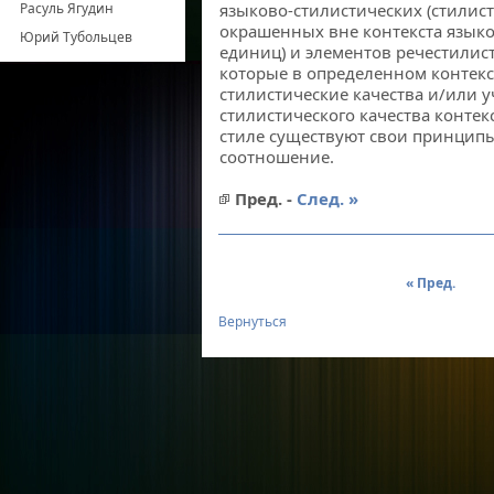
Расуль Ягудин
языково-стилистических (стилис
окрашенных вне контекста язык
Юрий Тубольцев
единиц) и элементов речестилис
которые в определенном контекс
стилистические качества и/или у
стилистического качества контек
стиле существуют свои принципы
соотношение.
Пред. -
След. »
« Пред.
Вернуться