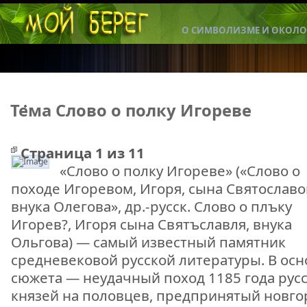
О СИМВОЛИЗМЕ И ОКОЛО
Тема Слово о полку Игореве
Страница 1 из 11
«Слово о полку Игореве» («Слово о
Слово о полку Игореве
походе Игоревом, Игоря, сына Святославо
внука Олегова», др.-русск. Слово о плъку
Игорев?, Игоря сына Святъславля, внука
Ольгова) — самый известный памятник
средневековой русской литературы. В осн
сюжета — неудачный поход 1185 года рус
князей на половцев, предпринятый новго