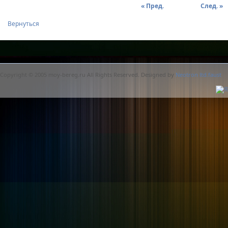
« Пред.
След. »
Вернуться
Copyright © 2005 moy-bereg.ru All Rights Reserved. Designed by
Neotron ltd.faust