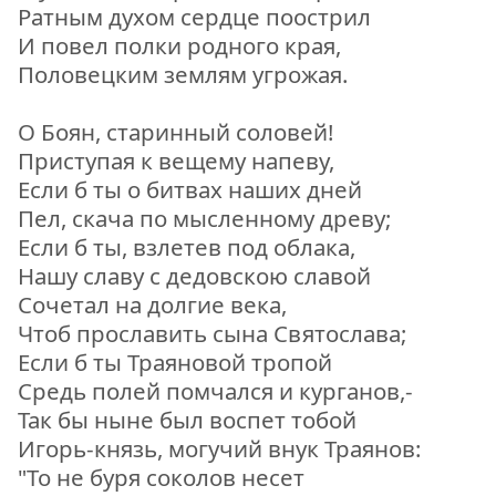
Ратным духом сердце поострил
И повел полки родного края,
Половецким землям угрожая.
О Боян, старинный соловей!
Приступая к вещему напеву,
Если б ты о битвах наших дней
Пел, скача по мысленному древу;
Если б ты, взлетев под облака,
Нашу славу с дедовскою славой
Сочетал на долгие века,
Чтоб прославить сына Святослава;
Если б ты Траяновой тропой
Средь полей помчался и курганов,-
Так бы ныне был воспет тобой
Игорь-князь, могучий внук Траянов:
"То не буря соколов несет