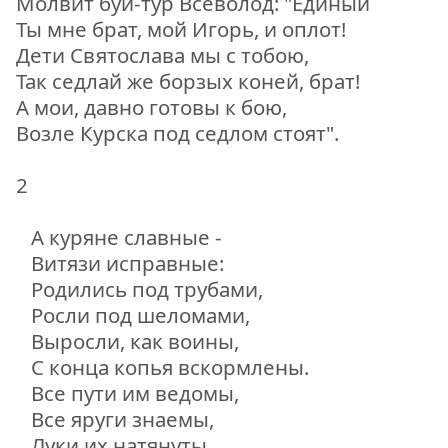
Молвит буй-тур Всеволод: "Единый
Ты мне брат, мой Игорь, и оплот!
Дети Святослава мы с тобою,
Так седлай же борзых коней, брат!
А мои, давно готовы к бою,
Возле Курска под седлом стоят".
2
А куряне славные -
Витязи исправные:
Родились под трубами,
Росли под шеломами,
Выросли, как воины,
С конца копья вскормлены.
Все пути им ведомы,
Все яруги знаемы,
Луки их натянуты,