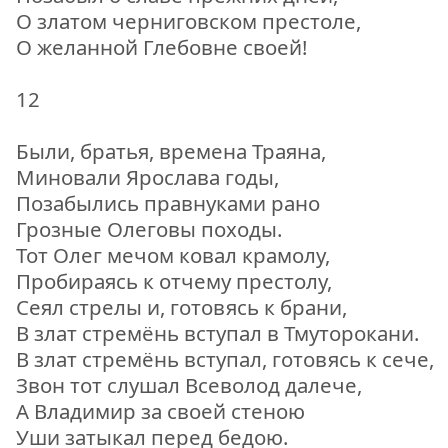
О златом черниговском престоле,
О желанной Глебовне своей!
12
Были, братья, времена Траяна,
Миновали Ярослава годы,
Позабылись правнуками рано
Грозные Олеговы походы.
Тот Олег мечом ковал крамолу,
Пробираясь к отчему престолу,
Сеял стрелы и, готовясь к брани,
В злат стремёнь вступал в Тмуторокани.
В злат стремёнь вступал, готовясь к сече,
Звон тот слушал Всеволод далече,
А Владимир за своей стеною
Уши затыкал перед бедою.