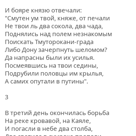
И бояре князю отвечали:
"Смутен ум твой, княже, от печали
Не твои ль два сокола, два чада,
Поднялись над полем незнакомым
Поискать Тмуторокани-града
Либо Дону зачерпнуть шеломом?
Да напрасны были их усилья.
Посмеявшись на твои седины,
Подрубили половцы им крылья,
А самих опутали в путины".
3
В третий день окончилась борьба
На реке кровавой, на Каяле,
И погасли в небе два столба,