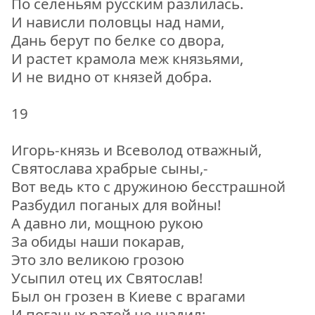
По селеньям русским разлилась.
И нависли половцы над нами,
Дань берут по белке со двора,
И растет крамола меж князьями,
И не видно от князей добра.
19
Игорь-князь и Всеволод отважный,
Святослава храбрые сыны,-
Вот ведь кто с дружиною бесстрашной
Разбудил поганых для войны!
А давно ли, мощною рукою
За обиды наши покарав,
Это зло великою грозою
Усыпил отец их Святослав!
Был он грозен в Киеве с врагами
И поганых ратей не щадил: