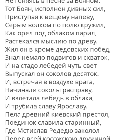
Не гоняясь в песне за Бояном.
Тот Боян, исполнен дивных сил,
Приступая к вещему напеву,
Серым волком по полю кружил,
Как орел под облаком парил,
Растекался мыслию по древу.
Жил он в кроме дедовских побед,
Знал немало подвигов и схваток,
И на стадо лебедей чуть свет
Выпускал он соколов десяток.
И, встречая в воздухе врага,
Начинали соколы расправу,
И взлетала лебедь в облака,
И трубила славу Ярославу.
Пела древний киевский престол,
Поединок славила старинный,
Где Мстислав Редедю заколол
Перед всей косожскою дружиной,