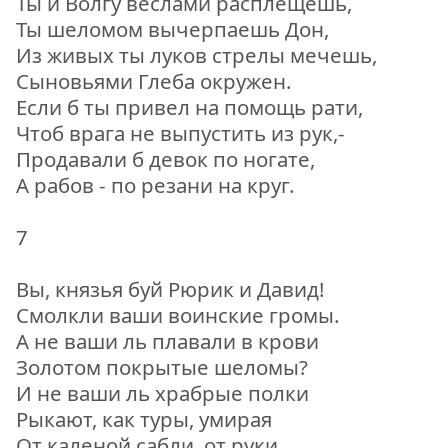
Ты и Волгу веслами расплещешь,
Ты шеломом вычерпаешь Дон,
Из живых ты луков стрелы мечешь,
Сыновьями Глеба окружен.
Если б ты привел на помощь рати,
Чтоб врага не выпустить из рук,-
Продавали б девок по ногате,
А рабов - по резани на круг.
7
Вы, князья буй Рюрик и Давид!
Смолкли ваши воинские громы.
А не ваши ль плавали в крови
Золотом покрытые шеломы?
И не ваши ль храбрые полки
Рыкают, как туры, умирая
От каленой сабли, от руки