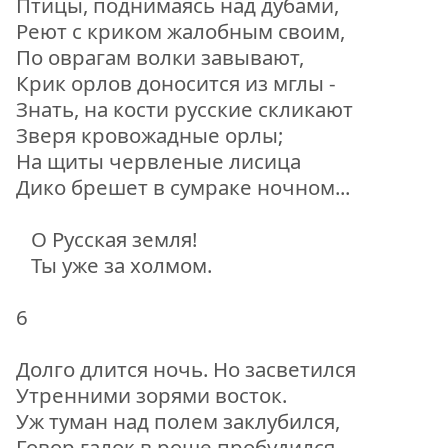
Птицы, поднимаясь над дубами,
Реют с криком жалобным своим,
По оврагам волки завывают,
Крик орлов доносится из мглы -
Знать, на кости русские скликают
Зверя кровожадные орлы;
На щиты червленые лисица
Дико брешет в сумраке ночном...
О Русская земля!
Ты уже за холмом.
6
Долго длится ночь. Но засветился
Утренними зорями восток.
Уж туман над полем заклубился,
Говор галок в роще пробудился,