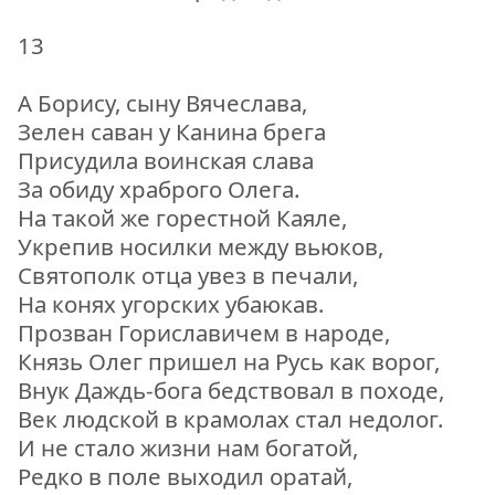
13
А Борису, сыну Вячеслава,
Зелен саван у Канина брега
Присудила воинская слава
За обиду храброго Олега.
На такой же горестной Каяле,
Укрепив носилки между вьюков,
Святополк отца увез в печали,
На конях угорских убаюкав.
Прозван Гориславичем в народе,
Князь Олег пришел на Русь как ворог,
Внук Даждь-бога бедствовал в походе,
Век людской в крамолах стал недолог.
И не стало жизни нам богатой,
Редко в поле выходил оратай,