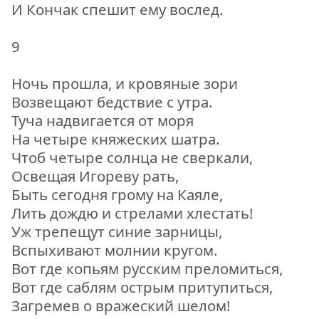
И Кончак спешит ему вослед.
9
Ночь прошла, и кровяные зори
Возвещают бедствие с утра.
Туча надвигается от моря
На четыре княжеских шатра.
Чтоб четыре солнца не сверкали,
Освещая Игореву рать,
Быть сегодня грому на Каяле,
Лить дождю и стрелами хлестать!
Уж трепещут синие зарницы,
Вспыхивают молнии кругом.
Вот где копьям русским преломиться,
Вот где саблям острым притупиться,
Загремев о вражеский шелом!