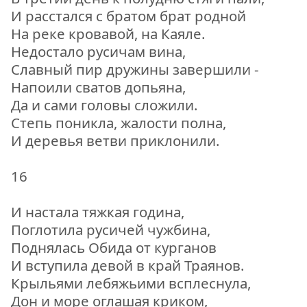
И расстался с братом брат родной
На реке кровавой, на Каяле.
Недостало русичам вина,
Славный пир дружины завершили -
Напоили сватов допьяна,
Да и сами головы сложили.
Степь поникла, жалости полна,
И деревья ветви приклонили.
16
И настала тяжкая година,
Поглотила русичей чужбина,
Поднялась Обида от курганов
И вступила девой в край Траянов.
Крыльями лебяжьими всплеснула,
Дон и море оглашая криком,