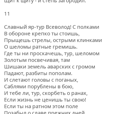
Щит к щиту - и степь загородил.
11
Славный яр-тур Всеволод! С полками
В обороне крепко ты стоишь,
Прыщешь стрелы, острыми клинками
О шеломы ратные гремишь.
Где ты ни проскачешь, тур, шеломом
Золотым посвечивая, там
Шишаки земель аварских с громом
Падают, разбиты пополам.
И слетают головы с поганых,
Саблями порублены в бою,
И тебе ли, тур, скорбеть о ранах,
Если жизнь не ценишь ты свою!
Если ты на ратном этом поле
Позабыл о славе прежних дней,