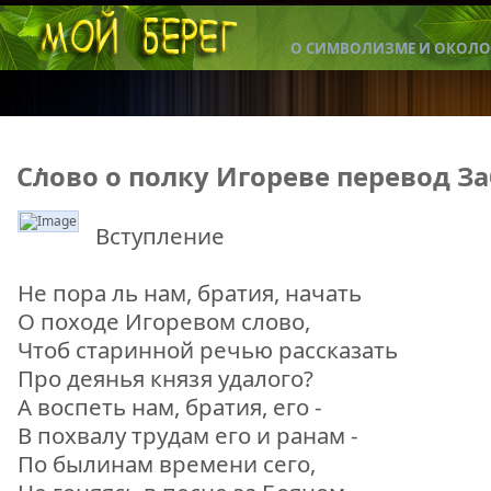
О СИМВОЛИЗМЕ И ОКОЛО
Слово о полку Игореве перевод З
Вступление
перевод Заболоцкого
Не пора ль нам, братия, начать
О походе Игоревом слово,
Чтоб старинной речью рассказать
Про деянья князя удалого?
А воспеть нам, братия, его -
В похвалу трудам его и ранам -
По былинам времени сего,