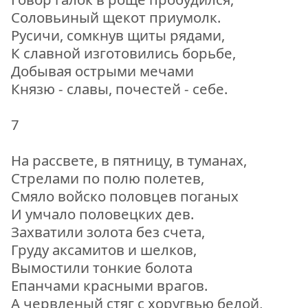
Соловьиный щекот приумолк.
Русичи, сомкнув щиты рядами,
К славной изготовились борьбе,
Добывая острыми мечами
Князю - славы, почестей - себе.
7
На рассвете, в пятницу, в туманах,
Стрелами по полю полетев,
Смяло войско половцев поганых
И умчало половецких дев.
Захватили золота без счета,
Груду аксамитов и шелков,
Вымостили тонкие болота
Епанчами красными врагов.
А червленый стяг с хоругвью белой,