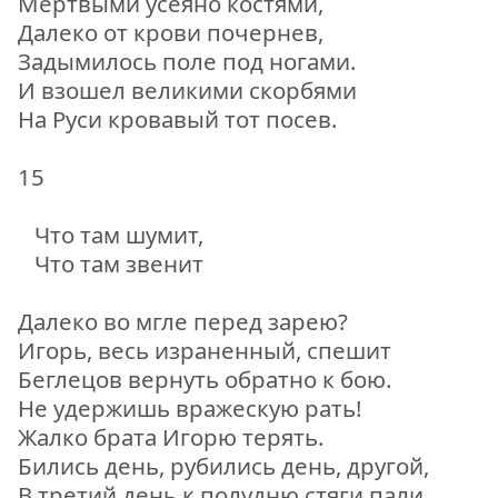
Мертвыми усеяно костями,
Далеко от крови почернев,
Задымилось поле под ногами.
И взошел великими скорбями
На Руси кровавый тот посев.
15
Что там шумит,
Что там звенит
Далеко во мгле перед зарею?
Игорь, весь израненный, спешит
Беглецов вернуть обратно к бою.
Не удержишь вражескую рать!
Жалко брата Игорю терять.
Бились день, рубились день, другой,
В третий день к полудню стяги пали,