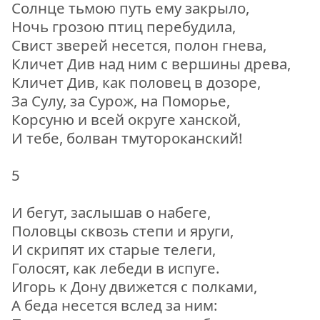
Солнце тьмою путь ему закрыло,
Ночь грозою птиц перебудила,
Свист зверей несется, полон гнева,
Кличет Див над ним с вершины древа,
Кличет Див, как половец в дозоре,
За Сулу, за Сурож, на Поморье,
Корсуню и всей округе ханской,
И тебе, болван тмутороканский!
5
И бегут, заслышав о набеге,
Половцы сквозь степи и яруги,
И скрипят их старые телеги,
Голосят, как лебеди в испуге.
Игорь к Дону движется с полками,
А беда несется вслед за ним: