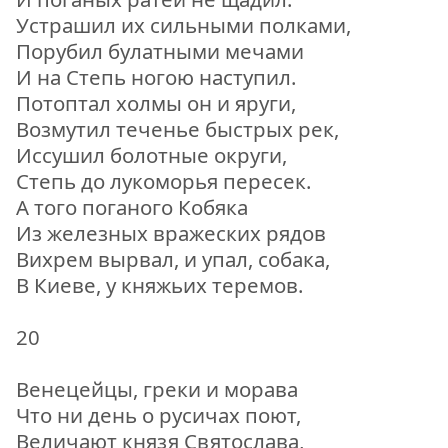
Устрашил их сильными полками,
Порубил булатными мечами
И на Степь ногою наступил.
Потоптал холмы он и яруги,
Возмутил теченье быстрых рек,
Иссушил болотные округи,
Степь до лукоморья пересек.
А того поганого Кобяка
Из железных вражеских рядов
Вихрем вырвал, и упал, собака,
В Киеве, у княжьих теремов.
20
Венецейцы, греки и морава
Что ни день о русичах поют,
Величают князя Святослава,