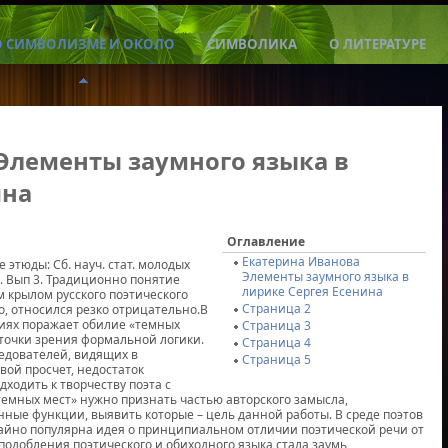
О СИМВОЛИЗМЕ И ОКОЛО
СИМВОЛИКА
О ЛИТЕРАТУРЕ
Элементы заумного языка в
ина
Оглавление
Екатерина Иванова
этюды: Сб. науч. стат. молодых
Элементы заумного языка в
00. Вып 3. Традиционно понятие
лирике Сергея Есенина
 крылом русского поэтического
Страница 2
но, относился резко отрицательно.В
ниях поражает обилие «темных
Страница 3
с точки зрения формальной логики.
Страница 4
едователей, видящих в
Страница 5
вой просчет, недостаток
одить к творчеству поэта с
емных мест» нужно признать частью авторского замысла,
ые функции, выявить которые – цель данной работы. В среде поэтов
чайно популярна идея о принципиальном отличии поэтической речи от
добления поэтического и обиходного языка стала заумь