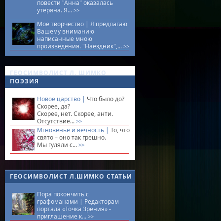
повести "Анна" оказалась
утеряна. Я...
>>
Мое творчество |
Я предлагаю
Вашему вниманию
написанные мною
произведения. "Наездник",...
>>
ГЕОСИМВОЛИСТ Л. ШИМКО
ПОЭЗИЯ
Новое царство |
Что было до?
Скорее, да?
Скорее, нет. Скорее, анти.
Отсутствие...
>>
Мгновенье и вечность |
То, что
свято – оно так грешно.
Мы гуляли с...
>>
ГЕОСИМВОЛИСТ Л.ШИМКО СТАТЬИ
Пора покончить с
графоманами |
Редакторам
портала «Точка Зрения» -
приглашение к...
>>