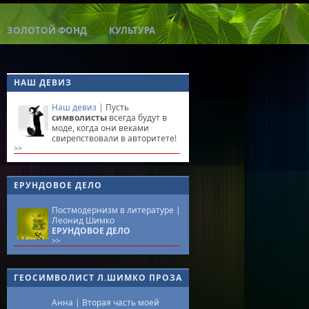
ЗОЛОТОЙ ФОНД
КУЛЬТУРА
НАШ ДЕВИЗ
Наш девиз |
Пусть
символисты
всегда будут в
моде, когда они веками
свирепствовали в авторитете!
>>
ЕРУНДОВОЕ ДЕЛО
Постмодернизм в литературе |
Леонид Шимко
ЕРУНДОВОЕ ДЕЛО
>>
ГЕОСИМВОЛИСТ Л.ШИМКО ПРОЗА
Анна |
Вторая часть моей