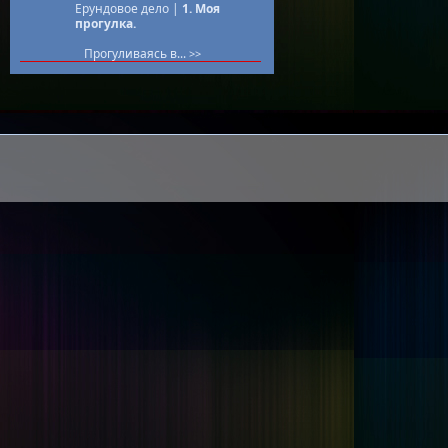
Ерундовое дело |
1. Моя
прогулка.
Прогуливаясь в...
>>