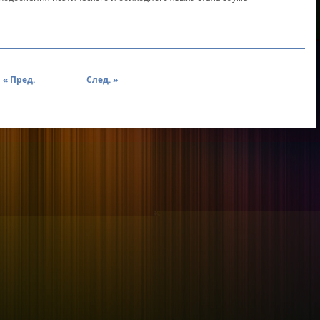
« Пред.
След. »