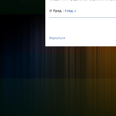
Пред. -
След. »
Вернуться