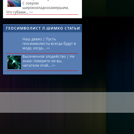
С озером
широкохладнозамершим,
Что губами...
>>
ГЕОСИМВОЛИСТ Л.ШИМКО СТАТЬИ
Наш девиз |
Пусть
геосимволисты всегда будут в
моде, когда...
>>
Высеченное злодейство |
Не
знаю: поверите ли вы,
читатели этой...
>>