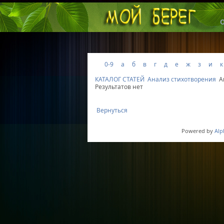
0-9
а
б
в
г
д
е
ж
з
и
к
КАТАЛОГ СТАТЕЙ
Анализ стихотворения
А
Результатов нет
Вернуться
Powered by
Alp