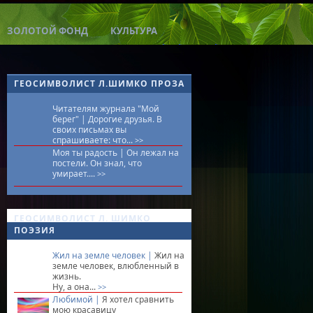
ЗОЛОТОЙ ФОНД
КУЛЬТУРА
ГЕОСИМВОЛИСТ Л.ШИМКО ПРОЗА
Читателям журнала "Мой
берег" |
Дорогие друзья. В
своих письмах вы
спрашиваете: что...
>>
Моя ты радость |
Он лежал на
постели. Он знал, что
умирает....
>>
ГЕОСИМВОЛИСТ Л. ШИМКО
ПОЭЗИЯ
Жил на земле человек |
Жил на
земле человек, влюбленный в
жизнь.
Ну, а она...
>>
Любимой |
Я хотел сравнить
мою красавицу