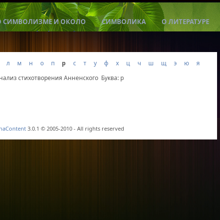
О СИМВОЛИЗМЕ И ОКОЛО
СИМВОЛИКА
О ЛИТЕРАТУРЕ
л
м
н
о
п
р
с
т
у
ф
х
ц
ч
ш
щ
э
ю
я
нализ стихотворения Анненского
Буква: р
haContent
3.0.1 © 2005-2010 - All rights reserved