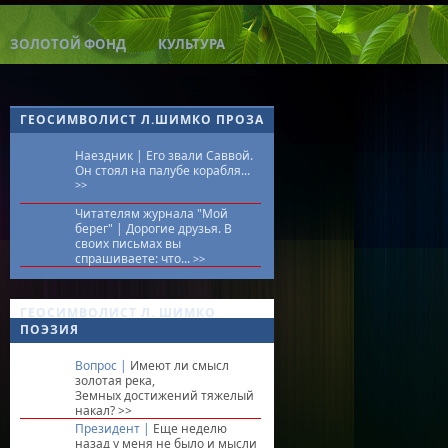
ЗОЛОТОЙ ФОНД
КУЛЬТУРА
ГЕОСИМВОЛИСТ Л.ШИМКО ПРОЗА
Наездник |
Его звали Саввой.
Он стоял на палубе корабля...
>>
Читателям журнала "Мой
берег" |
Дорогие друзья. В
своих письмах вы
спрашиваете: что...
>>
ГЕОСИМВОЛИСТ Л. ШИМКО
ПОЭЗИЯ
Вопрос |
Имеют ли смысл
золотая река,
Земных достижений тяжелый
накал?
>>
Президент |
Еще неделю
назад у меня не было и мысли