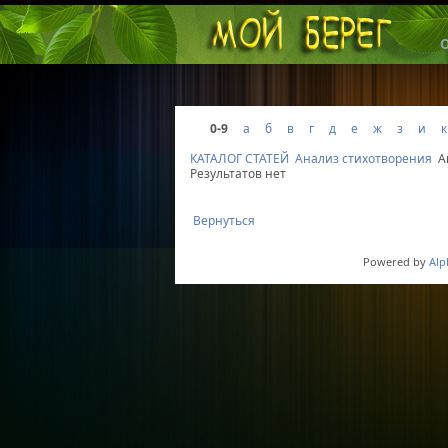
0-9
а
б
в
г
д
е
ж
з
и
к
КАТАЛОГ СТАТЕЙ
Анализ стихотворения
А
Результатов нет
Вернуться
Powered by
Alp