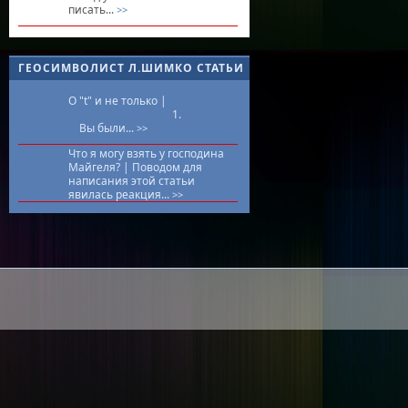
писать...
>>
ГЕОСИМВОЛИСТ Л.ШИМКО СТАТЬИ
О "t" и не только |
1.
Вы были...
>>
Что я могу взять у господина
Майгеля? |
Поводом для
написания этой статьи
явилась реакция...
>>