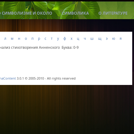
О СИМВОЛИЗМЕ И ОКОЛО
СИМВОЛИКА
О ЛИТЕРАТУРЕ
л
м
н
о
п
р
с
т
у
ф
х
ц
ч
ш
щ
э
ю
я
нализ стихотворения Анненского
Буква: 0-9
haContent
3.0.1 © 2005-2010 - All rights reserved