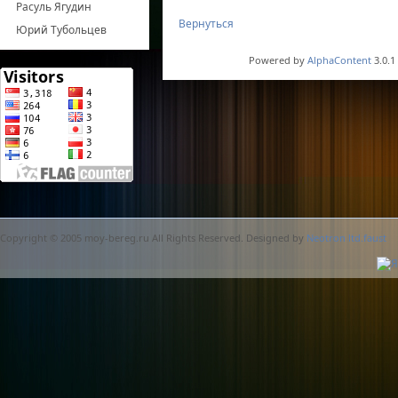
Расуль Ягудин
Вернуться
Юрий Тубольцев
Powered by
AlphaContent
3.0.1
Copyright © 2005 moy-bereg.ru All Rights Reserved. Designed by
Neotron ltd.faust