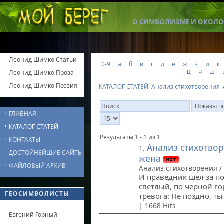
О СИМВОЛИЗМЕ И ОКОЛО
Леонид Шимко Статьи
0-9
а
б
в
г
д
е
ж
з
и
к
ц
ч
ш
Леонид Шимко Проза
Леонид Шимко Поэзия
КАТАЛОГ СТАТЕЙ
Анализ стихотворения
ГЛАВНАЯ
КАТАЛОГ СТАТЕЙ
Результаты 1 - 1 из 1
КОНТАКТЫ
Анализ стихотво
1.
ДОСТОЙНЕЙШИЕ САЙТЫ
жена
ФАЙЛОВЫЙ АРХИВ
Анализ стихотворения /
И праведник шел за п
светлый, по черной го
ГЕОСИМВОЛИСТЫ
тревога: Не поздно, т
|
1668 Hits
Евгений Горный