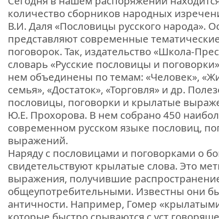
Сегодня в нашем распоряжении находитс
количество сборников народных изречени
В.И. Даля «Пословицы русского народа». 
представляют современные тематические
поговорок. Так, издательство «Школа-Пре
словарь «Русские пословицы и поговорки
нем объединены по темам: «Человек», «Жи
семья», «Достаток», «Торговля» и др. Поле
пословицы, поговорки и крылатые выраже
Ю.Е. Прохорова. В нем собрано 450 наибо
современном русском языке пословиц, по
выражений.
Наряду с пословицами и поговорками о бо
свидетельствуют крылатые слова. Это мет
выражения, получившие распространение
общеупотребительными. Известны они бы
античности. Например, Гомер «крылатыми
которые быстро срываются с уст говорящег