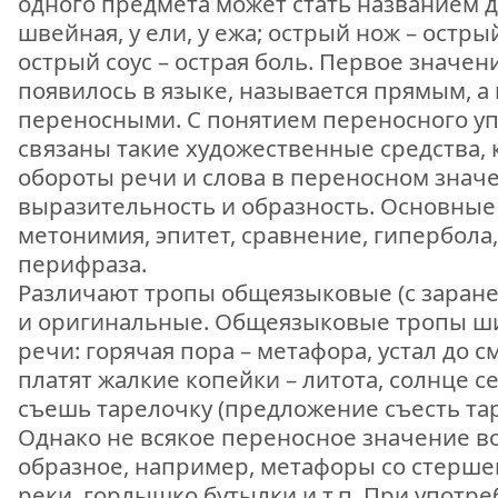
одного предмета может стать названием д
швейная, у ели, у ежа; острый нож – острый
острый соус – острая боль. Первое значен
появилось в языке, называется прямым, 
переносными. С понятием переносного у
связаны такие художественные средства, 
обороты речи и слова в переносном знач
выразительность и образность. Основные
метонимия, эпитет, сравнение, гипербола,
перифраза.
Различают тропы общеязыковые (с заране
и оригинальные. Общеязыковые тропы ши
речи: горячая пора – метафора, устал до с
платят жалкие копейки – литота, солнце с
съешь тарелочку (предложение съесть тар
Однако не всякое переносное значение в
образное, например, метафоры со стерше
реки, горлышко бутылки и т.п. При употр