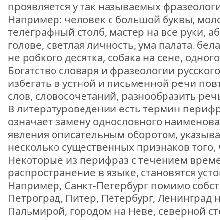
проявляется у так называемых фразеолог
Например: человек с большой буквы, молок
телеграфный столб, мастер на все руки, а
голове, светлая личность, ума палата, бел
не робкого десятка, собака на сене, одного
Богатство словаря и фразеологии русског
избегать в устной и письменной речи пов
слов, словосочетаний, разнообразить речь
В литературоведении есть термин перифр
означает замену однословного наименов
явления описательным оборотом, указыв
несколько существенных признаков того, 
Некоторые из перифраз с течением време
распространение в языке, становятся ус
Например, Санкт-Петербург помимо собс
Петроград, Питер, Петербург, Ленинград
Пальмирой, городом на Неве, северной ст