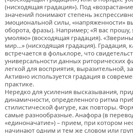
(нисходящая градация»). Под «возрастани
значений понимают степень экспрессивно
эмоциональной силы, «напряженности» вы
оборота, фразы). Например; «Я вас прошу, 
умоляю» (восходящая градация). «Зверин
мир…» (нисходящая градация). Градация, ка
встречается в фольклоре, что свидетельст
универсальности данных риторических фи
легкой для восприятия, выразительной, 
Активно используется градация в соврем
практике.
Нередко для усиления высказывания, при
динамичности, определенного ритма приб
стилистической фигуре, как повторы. Фо
самые разнообразные. Анафора (в перевод
«единоначатие») – прием, при котором н
начинают одним и тем же словом или гру