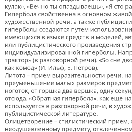
кулак», «Вечно ты опаздываешь», «Я сто ра
Гипербола свойственна в основном живой
художественной речи, а также публицисти
гиперболы создаются путем использовани
имеющихся в языке средств и моделей, а
или публицистического произведения стр
индивидуализированной гиперболы. Напри
трактор» (в разговорной речи). «So сне д
как комод» (И. Ильф, Е. Петров).
Литота – прием выразительности речи, н
преуменьшение малых размеров предмета
ноготок, от горшка два вершка, одну секун
отсюда. «Обратная гипербола», как еще на
используется в разговорной речи, в худо
публицистической литературе.
Олицетворение – стилистический прием, с
неодушевленному предмету, отвлеченном