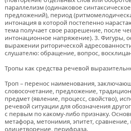
параллелизм (одинаковое синтаксическое
предложений), период (ритмомелодическа
интонация в которой постепенно нараста
тема получает свое разрешение, после че
интонационное напряжение). 3. Фигуры, 
выражении риторической адресованности
слушателю: обращение, вопрос, восклица
Тропы как средства речевой выразительн
Троп – перенос наименования, заключающи
словосочетание, предложение, традицио
предмет (явление, процесс, свойство), ис
речевой ситуации для обозначения другог
с первым по какому-либо признаку. Основ
метафора, метонимия, эпитет, сравнение, 
олицетворение, перифраза.