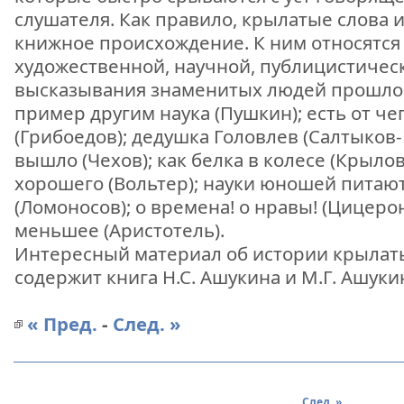
слушателя. Как правило, крылатые слова
книжное происхождение. К ним относятся
художественной, научной, публицистичес
высказывания знаменитых людей прошлого
пример другим наука (Пушкин); есть от че
(Грибоедов); дедушка Головлев (Салтыков-
вышло (Чехов); как белка в колесе (Крылов
хорошего (Вольтер); науки юношей питают
(Ломоносов); о времена! о нравы! (Цицерон
меньшее (Аристотель).
Интересный материал об истории крылат
содержит книга Н.С. Ашукина и М.Г. Ашук
« Пред.
-
След. »
След. »