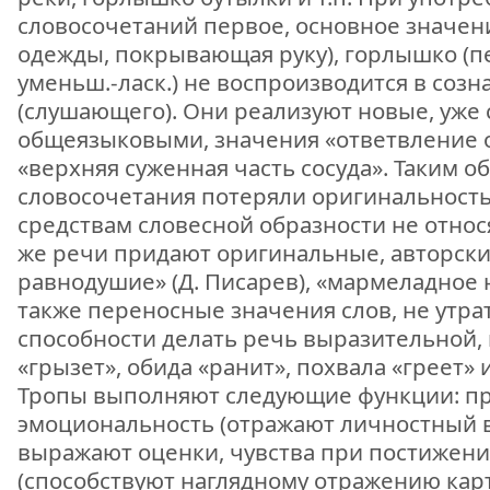
словосочетаний первое, основное значени
одежды, покрывающая руку), горлышко (п
уменьш.-ласк.) не воспроизводится в соз
(слушающего). Они реализуют новые, уже
общеязыковыми, значения «ответвление от
«верхняя суженная часть сосуда». Таким о
словосочетания потеряли оригинальность
средствам словесной образности не относ
же речи придают оригинальные, авторск
равнодушие» (Д. Писарев), «мармеладное н
также переносные значения слов, не утра
способности делать речь выразительной, 
«грызет», обида «ранит», похвала «греет» и 
Тропы выполняют следующие функции: п
эмоциональность (отражают личностный в
выражают оценки, чувства при постижении
(способствуют наглядному отражению кар