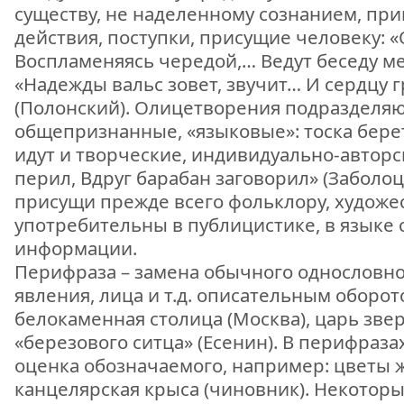
существу, не наделенному сознанием, при
действия, поступки, присущие человеку: 
Воспламеняясь чередой,… Ведут беседу ме
«Надежды вальс зовет, звучит… И сердцу 
(Полонский). Олицетворения подразделяю
общепризнанные, «языковые»: тоска берет
идут и творческие, индивидуально-авторс
перил, Вдруг барабан заговорил» (Заболо
присущи прежде всего фольклору, художе
употребительны в публицистике, в языке 
информации.
Перифраза – замена обычного однословно
явления, лица и т.д. описательным оборот
белокаменная столица (Москва), царь звер
«березового ситца» (Есенин). В перифраз
оценка обозначаемого, например: цветы ж
канцелярская крыса (чиновник). Некоторы