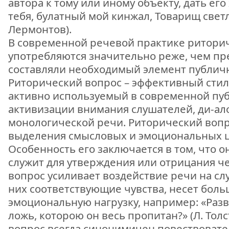
автора к тому или иному объекту, дать ег
тебя, булатный мой кинжал, Товарищ свет
Лермонтов).
В современной речевой практике ритори
употребляются значительно реже, чем пре
составляли необходимый элемент публич
Риторический вопрос – эффективный сти
активно используемый в современной пу
активизации внимания слушателей, ди-ал
монологической речи. Риторический вопр
выделения смысловых и эмоциональных ц
Особенность его заключается в том, что он
служит для утверждения или отрицания ч
вопрос усиливает воздействие речи на сл
них соответствующие чувства, несет бол
эмоциональную нагрузку, например: «Разве
ложь, которою он весь пропитан?» (Л. Тол
вопрос всегда синонимичен повествоват