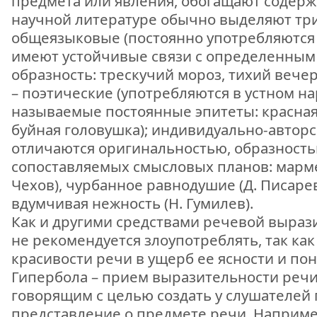
предмета или явления, обогащают содерж
научной литературе обычно выделяют три
общеязыковые (постоянно употребляются 
имеют устойчивые связи с определенным 
образность: трескучий мороз, тихий вечер
– поэтические (употребляются в устном на
называемые постоянные эпитеты: красная 
буйная головушка); индивидуально-авторс
отличаются оригинальностью, образност
сопоставляемых смысловых планов: марме
Чехов), чурбанное равнодушие (Д. Писаре
вдумчивая нежность (Н. Гумилев).
Как и другими средствами речевой выраз
не рекомендуется злоупотреблять, так как
красивости речи в ущерб ее ясности и пон
Гипербола – прием выразительности реч
говорящим с целью создать у слушателей
представление о предмете речи. Например