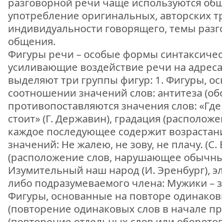
разговорной речи чаще используются об
употребление оригинальных, авторских тр
индивидуальности говорящего, темы разг
общения.
Фигуры речи – особые формы синтаксичес
усиливающие воздействие речи на адреса
выделяют три группы фигур: 1. Фигуры, о
соотношении значений слов: антитеза (обо
противопоставляются значения слов: «Где 
стоит» (Г. Державин), градация (располож
каждое последующее содержит возрастан
значений: Не жалею, не зову, не плачу. (С.
(расположение слов, нарушающее обычны
Изумительный наш народ (И. Эренбург), эл
либо подразумеваемого члена: Мужики – за 
Фигуры, основанные на повторе одинаков
(повторение одинаковых слов в начале п
(повторение отдельных слов или оборотов