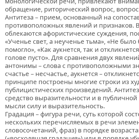
монологической речи, привлекают внима
обращение, риторический вопрос, вопрос
Антитеза – прием, основанный на сопост
противоположных явлений и признаков. В
облекаются афористические суждения, по
«Ученье свет, а неученье тьма», «Не было 
помогло», «Как аукнется, так и откликнется»
голове пусто». Для сравнения двух явлени
антонимы – слова с противоположными зна
счастье – несчастье, аукнется – откликнется
принципе построены многие строки из ху
публицистических произведений. Антитез
средство выразительности и в публичной 
мысли силу и выразительность.
Градация – фигура речи, суть которой сос
нескольких перечисляемых в речи элемен
словосочетаний, фраз) в порядке возраст
(«восходящая градация») или в порядке у