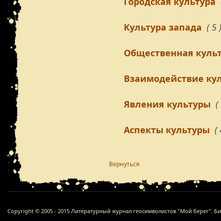
Городская культура
Культура запада
( 5 
Общественная куль
Взаимодействие кул
Явления культуры
(
Аспекты культуры
( 
Вернуться
Copyright © 2005 - 2015 Литературный журнал геосимволистов "Мой берег". Б