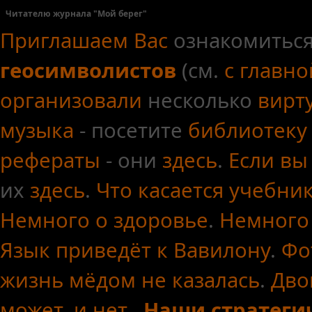
Читателю журнала "Мой берег"
Приглашаем Вас
ознакомиться
геосимволистов
(см.
с главн
организовали
несколько
вирт
музыка
- посетите
библиотеку
рефераты
- они
здесь
.
Если вы
их
здесь
.
Что касается
учебни
Немного о здоровье
.
Немного
Язык приведёт к Вавилону
.
Фо
жизнь мёдом не казалась
.
Дво
может, и нет.
Наши стратеги