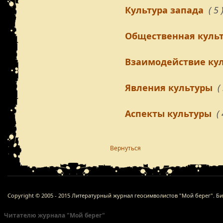
Культура запада
( 5 
Общественная куль
Взаимодействие кул
Явления культуры
(
Аспекты культуры
( 
Вернуться
Copyright © 2005 - 2015 Литературный журнал геосимволистов "Мой берег". Б
Читателю журнала "Мой берег"