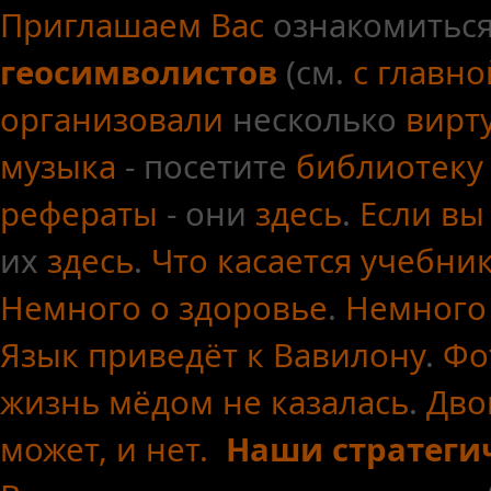
Приглашаем Вас
ознакомиться
геосимволистов
(см.
с главн
организовали
несколько
вирт
музыка
- посетите
библиотеку
рефераты
- они
здесь
.
Если вы
их
здесь
.
Что касается
учебни
Немного о здоровье
.
Немного
Язык приведёт к Вавилону
.
Фо
жизнь мёдом не казалась
.
Дво
может, и нет.
Наши стратеги