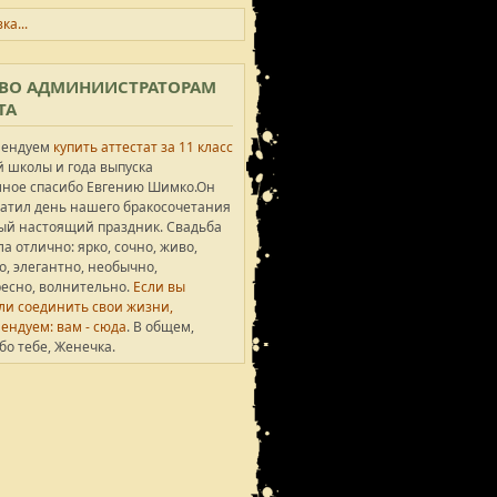
ка...
ВО АДМИНИИСТРАТОРАМ
ТА
мендуем
купить аттестат за 11 класс
 школы и года выпуска
ное спасибо Евгению Шимко.Он
атил день нашего бракосочетания
ый настоящий праздник. Свадьба
а отлично: ярко, сочно, живо,
о, элегантно, необычно,
есно, волнительно.
Если вы
и соединить свои жизни,
ендуем: вам - сюда
. В общем,
бо тебе, Женечка.