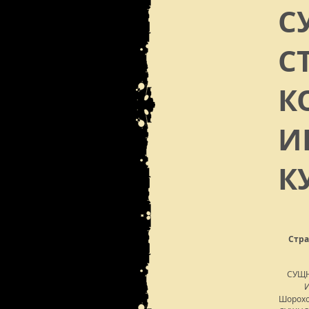
С
С
К
И
К
Стра
СУЩН
Шорохо