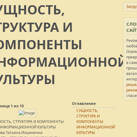
УЩНОСТЬ,
Загруз
ТРУКТУРА И
СЛО
САЙ
ОМПОНЕНТЫ
Реко
любой
Огром
НФОРМАЦИОННОЙ
превр
в сам
прошл
УЛЬТУРЫ
весел
интер
решил
реком
спаси
Оглавление
ница 1 из 10
СУЩНОСТЬ,
СТРУКТУРА И
ОСТЬ, СТРУКТУРА И КОМПОНЕНТЫ
КОМПОНЕНТЫ
ИНФОРМАЦИОННОЙ КУЛЬТУРЫ
ИНФОРМАЦИОННОЙ
ва Татьяна Ильинична
КУЛЬТУРЫ