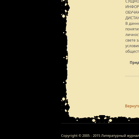
СУЩНО
ИНФОР
ОБУЧА
ДИСТА
В данн
поняти
личнос
свете 
услови
общест
Пред
Вернут
Copyright © 2005 - 2015 Литературный журна