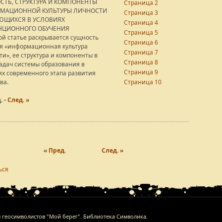
СТЬ, СТРУКТУРА И КОМПОНЕНТЫ
Страница 2
МАЦИОННОЙ КУЛЬТУРЫ ЛИЧНОСТИ
Страница 3
ЮЩИХСЯ В УСЛОВИЯХ
Страница 4
НЦИОННОГО ОБУЧЕНИЯ
Страница 5
ой статье раскрывается сущность
Страница 6
я «информационная культура
Страница 7
ти», ее структура и компоненты в
Страница 8
задач системы образования в
Страница 9
ях современного этапа развития
ва.
Страница 10
. -
След. »
« Пред.
След. »
ься
л геосимволистов "Мой берег". Библиотека Символика.