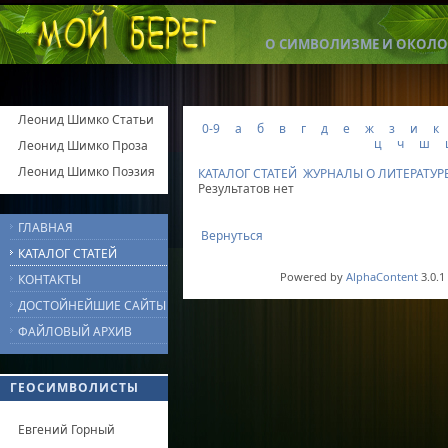
О СИМВОЛИЗМЕ И ОКОЛО
Леонид Шимко Статьи
0-9
а
б
в
г
д
е
ж
з
и
к
ц
ч
ш
Леонид Шимко Проза
Леонид Шимко Поэзия
КАТАЛОГ СТАТЕЙ
ЖУРНАЛЫ О ЛИТЕРАТУР
Результатов нет
ГЛАВНАЯ
Вернуться
КАТАЛОГ СТАТЕЙ
Powered by
AlphaContent
3.0.1
КОНТАКТЫ
ДОСТОЙНЕЙШИЕ САЙТЫ
ФАЙЛОВЫЙ АРХИВ
ГЕОСИМВОЛИСТЫ
Евгений Горный