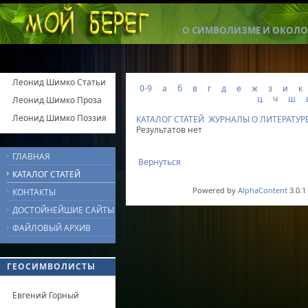
О СИМВОЛИЗМЕ И ОКОЛО
Леонид Шимко Статьи
0-9
а
б
в
г
д
е
ж
з
и
к
ц
ч
ш
Леонид Шимко Проза
Леонид Шимко Поэзия
КАТАЛОГ СТАТЕЙ
ЖУРНАЛЫ О ЛИТЕРАТУР
Результатов нет
ГЛАВНАЯ
Вернуться
КАТАЛОГ СТАТЕЙ
Powered by
AlphaContent
3.0.1
КОНТАКТЫ
ДОСТОЙНЕЙШИЕ САЙТЫ
ФАЙЛОВЫЙ АРХИВ
ГЕОСИМВОЛИСТЫ
Евгений Горный