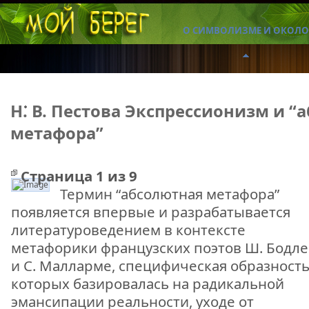
О СИМВОЛИЗМЕ И ОКОЛО
Н. В. Пестова Экспрессионизм и “
метафора”
Страница 1 из 9
Термин “абсолютная метафора”
экспрессионизм
появляется впервые и разрабатывается
литературоведением в контексте
метафорики французских поэтов Ш. Бодл
и С. Малларме, специфическая образност
которых базировалась на радикальной
эмансипации реальности, уходе от