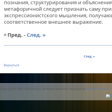
познания, структурирования и объяснени
метафоричной следует признать саму при
экспрессионистского мышления, получаю
соответственное внешнее выражение.
Пред. -
След. »
След. »
Вернуться
Copyright © 2005 moy-bereg.ru All Rights Reserved. Designed by
Neotron ltd.faust