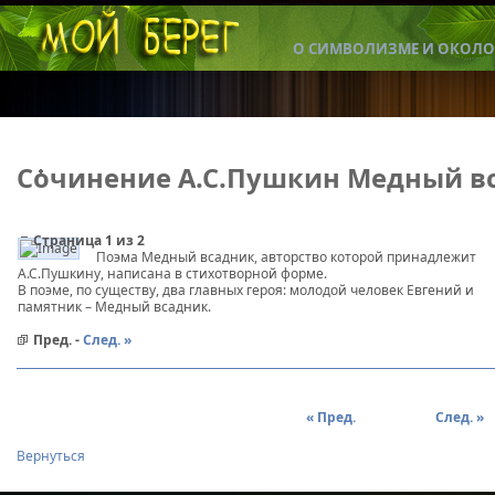
О СИМВОЛИЗМЕ И ОКОЛО
Сочинение А.С.Пушкин Медный в
Страница 1 из 2
Поэма Медный всадник, авторство которой принадлежит
Пушкин Медный всадник
А.С.Пушкину, написана в стихотворной форме.
В поэме, по существу, два главных героя: молодой человек Евгений и
памятник – Медный всадник.
Пред. -
След. »
« Пред.
След. »
Вернуться