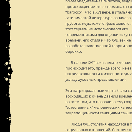
более убедительная гипотеза, веду
происхождение этого термина от с
“barocco” , что в XVI веке, в итальян
сатирической литературе означало 
грубого, неуклюжего, фальшивого.
этот термин не использовался его
современниками для оценки искусст
времени, его стиля и что XVII век не
выработал законченной теории эп
барокко.
В начале XVII века сильно меняет
происходит это, прежде всего, из-з
патриархальности жизненного укла
укладу духовных представлений).
Эти патриархальные черты были св
восходящих к очень давним времена
во всем том, что позволило ему сох
“естественных” человеческих качес
закрепощенности санкциями свыше
Люди XVII столетия находятся в т
социальных отношений. Соответст