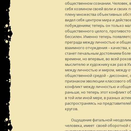
общественном сознании. Человек, 
себя хозяином своей воли и своих п
плену множества объективных обст
видел себя центром мира и действо
побуждениям; теперь он только мал
общественного целого, противосто
бессилен. Именно теперь появляет
преграда между личностью и общес
взаимного отчуждения – качества, 
станет печальным достоянием боле
времени, но впервые, во всей роко
мыслителю и художнику как раз в XV
между личностью и миром, между 
общественной средой – диссонанс,
признаком эволюции классового об
конфликт между личностью и обще
раньше, но теперь этот конфликт о
в той или иной мере, в разных аспе
распространяясь на представителе
кругов.
Ощущение фатальной неодолимос
человека, имеет своей оборотной 