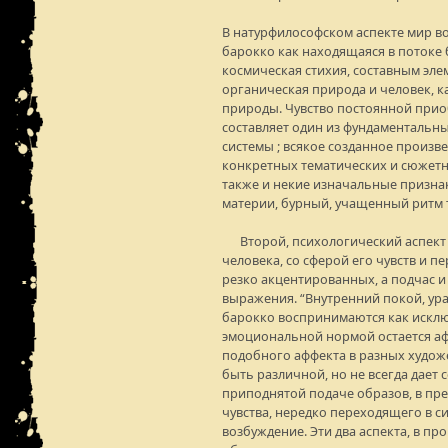
В натурфилософском аспекте мир 
барокко как находящаяся в потоке
космическая стихия, составным эл
органическая природа и человек, к
природы. Чувство постоянной прио
составляет один из фундаменталь
системы ; всякое созданное произв
конкретных тематических и сюжетны
также и некие изначальные призна
материи, бурный, учащенный ритм 
Второй, психологический аспект 
человека, со сферой его чувств и 
резко акцентированных, а подчас и
выражения. “Внутренний покой, ур
барокко воспринимаются как исклю
эмоциональной нормой остается аф
подобного аффекта в разных худож
быть различной, но не всегда дает 
приподнятой подаче образов, в п
чувства, нередко переходящего в 
возбуждение. Эти два аспекта, в пр