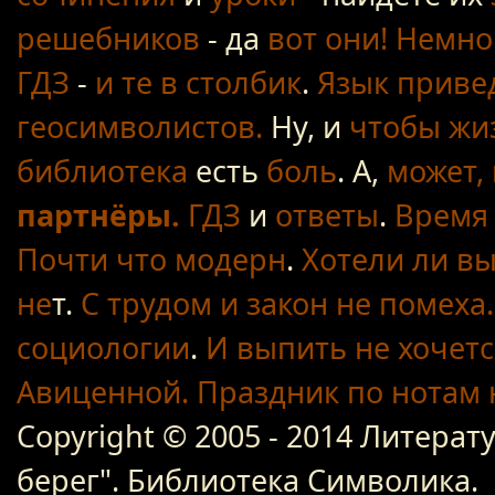
решебников
- да
вот они!
Немно
ГДЗ
-
и те в столбик
.
Язык приве
геосимволистов.
Ну, и
чтобы жиз
библиотека
есть
боль
. А,
может, 
партнёры.
ГДЗ
и
ответы
.
Время 
Почти что модерн
.
Хотели ли вы
не
т.
С трудом
и закон не помеха.
социологии
.
И выпить не хочетс
Авиценной.
Праздник по нотам
Copyright © 2005 - 2014 Литер
берег". Библиотека Символика.