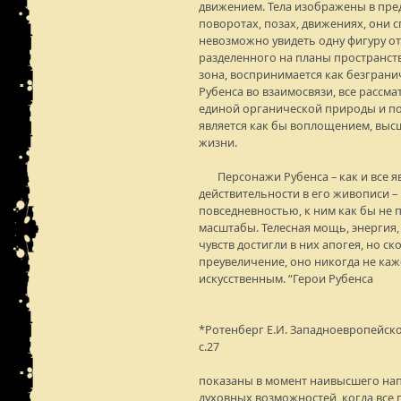
движением. Тела изображены в пре
поворотах, позах, движениях, они с
невозможно увидеть одну фигуру от
разделенного на планы пространств
зона, воспринимается как безгранич
Рубенса во взаимосвязи, все рассм
единой органической природы и под
является как бы воплощением, выс
жизни.
Персонажи Рубенса – как и все я
действительности в его живописи –
повседневностью, к ним как бы н
масштабы. Телесная мощь, энергия,
чувств достигли в них апогея, но с
преувеличение, оно никогда не ка
искусственным. “Герои Рубенса
*Ротенберг Е.И. Западноевропейское 
с.27
показаны в момент наивысшего на
духовных возможностей, когда все