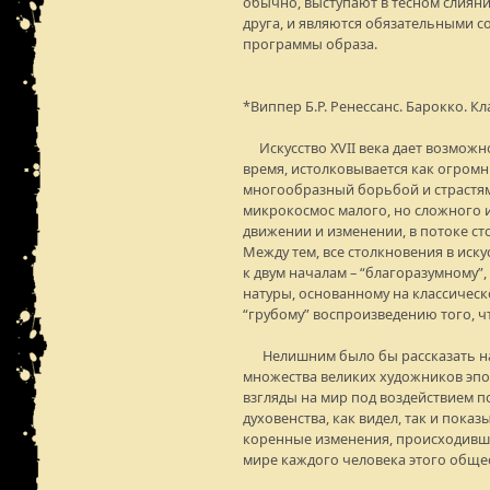
обычно, выступают в тесном слиян
друга, и являются обязательными 
программы образа.
*Виппер Б.Р. Ренессанс. Барокко. Кла
Искусство XVII века дает возможнос
время, истолковывается как огром
многообразный борьбой и страстям
микрокосмос малого, но сложного и
движении и изменении, в потоке с
Между тем, все столкновения в иску
к двум началам – “благоразумному”
натуры, основанному на классическ
“грубому” воспроизведению того, чт
Нелишним было бы рассказать на 
множества великих художников эпох
взгляды на мир под воздействием 
духовенства, как видел, так и показ
коренные изменения, происходивши
мире каждого человека этого общес