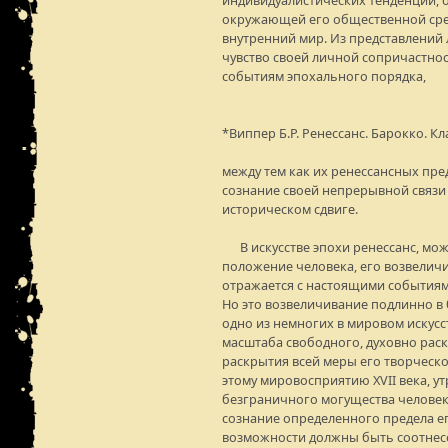
индивидуалистических тенденций, 
окружающей его общественной сре
внутренний мир. Из представлений л
чувство своей личной сопричастно
событиям эпохального порядка,
*Виппер Б.Р. Ренессанс. Барокко. Кла
между тем как их ренессансных пр
сознание своей непрерывной связ
историческом сдвиге.
В искусстве эпохи ренессанс, може
положение человека, его возвеличи
отражается с настоящими событиями
Но это возвеличивание подлинно в 
одно из немногих в мировом искус
масштаба свободного, духовно рас
раскрытия всей меры его творческо
этому мировосприятию XVII века, ут
безграничного могущества человека
сознание определенного предела его
возможности должны быть соотнес