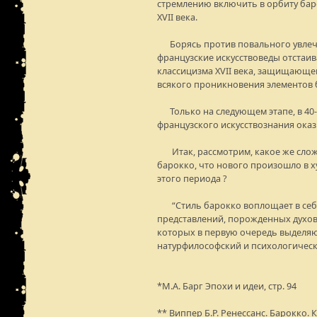
стремлению включить в орбиту бар
XVII века.
Борясь против повального увлече
французские искусствоведы отстаив
классицизма XVII века, защищающег
всякого проникновения элементов 
Только на следующем этапе, в 40-х
французского искусствознания ока
Итак, рассмотрим, какое же слож
барокко, что нового произошло в 
этого периода ?
“Стиль барокко воплощает в себ
представлений, порожденных духовн
которых в первую очередь выделяют
натурфилософский и психологическ
*М.А. Барг Эпохи и идеи, стр. 94
** Виппер Б.Р. Ренессанс. Барокко. 