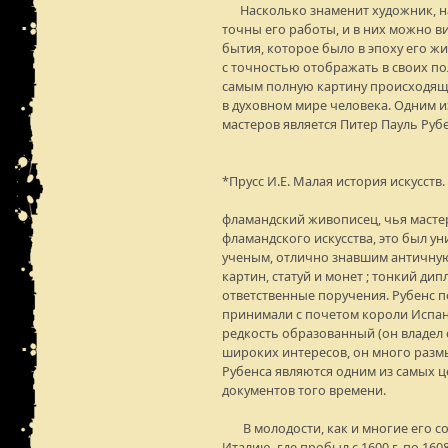
Насколько знаменит художник, на
точны его работы, и в них можно в
бытия, которое было в эпоху его жи
с точностью отображать в своих по
самым полную картину происходящ
в духовном мире человека. Одним и
мастеров является Питер Пауль Рубе
*Прусс И.Е. Малая история искусств. М
фламандский живописец, чья мастер
фламандского искусства, это был у
ученым, отлично знавшим античную
картин, статуй и монет ; тонкий д
ответственные поручения. Рубенс п
принимали с почетом короли Испан
редкость образованный (он владел 
широких интересов, он много размы
Рубенса являются одним из самых 
документов того времени.
В молодости, как и многие его со
Италию, где пробыл с 1600 г. по 160