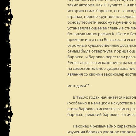
таких авторов, как К. Гурлитт. Он 
историю стиля барокко, его зарожд
странах, первое крупное исследова
основу теоретическому изучению а
устанавливающее ее главные стилис
большую монографию К. Юсте о Вела
примере искусства Веласкеса и его
огромные художественные достижени
самым была отвергнута, порицающа
барокко, и барокко перестали расс
Ренессанса, его искажение и разло
на самостоятельное существование,
явления со своими закономерностям
методами"*.
В 1920-х годах начинается насто
(особенно в немецком искусствозн
стиля барокко в искусстве самых р
барокко, римский барокко, готическ
Наконец чрезвычайно характерно 
изучения барокко упорное сопроти