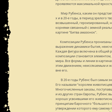
проявляются максимальной яркость
Мир Рубенса, каким он предстает 
х и в 20-е годы, в период зрелого тв
возвышенный, героизированный, но
корнями связанный с земной реаль
картине “Битва амазонок”.
Композиции Рубенса пронизаны дв
выражение динамики бытия, неисч
Каждая фигура включена в общий р
композиции становится элементом,
мира. Все формы и линии в картина
этим движением, неиссякаемым и 
вне его.
В 20-е годы Рубенс был самым з
Его называли “королем живописцев
Многочисленные заказы, поступавш
и из других стран Европы, Рубенс 
хорошо усвоившими его живописны
принципам барочного “большого ст
утверждении которого ему самому 