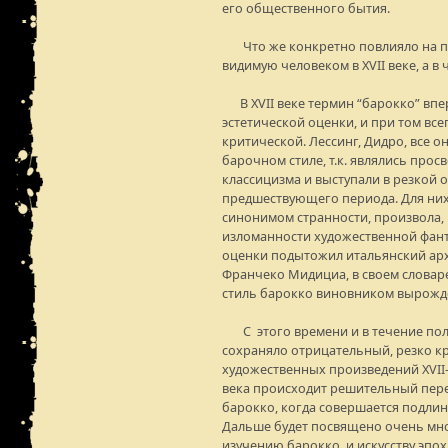
его общественного бытия.
Что же конкретно повлияло на п
видимую человеком в XVII веке, а в 
В XVII веке термин “барокко” впе
эстетической оценки, и при том все
критической. Лессинг, Дидро, все о
барочном стиле, т.к. являлись про
классицизма и выступали в резкой о
предшествующего периода. Для них
синонимом странности, произвола,
изломанности художественной фанта
оценки подытожил итальянский арх
Франчеко Мидициа, в своем словаре
стиль барокко виновником вырожд
С этого времени и в течение пол
сохраняло отрицательный, резко к
художественных произведений XVII-XV
века происходит решительный пере
барокко, когда совершается подлин
Дальше будет посвящено очень мн
изучению барокко и искусству эпо