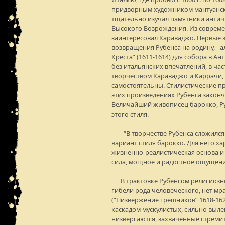
придворным художником мантуанско
тщательно изучал памятники антич
Высокого Возрождения. Из соврем
заинтересовал Караваджо. Первые 
возвращения Рубенса на родину, - 
Креста” (1611-1614) для собора в Ан
без итальянских впечатлений, в час
творчеством Караваджо и Каррачи,
самостоятельны. Стилистические п
этих произведениях Рубенса закон
Величайший живописец барокко, Ру
этого стиля.
“В творчестве Рубенса сложился
вариант стиля барокко. Для него х
жизненно-реалистическая основа 
сила, мощное и радостное ощущени
В трактовке Рубенсом религиозной
гибели рода человеческого, нет м
(“Низвержение грешников” 1618-162
каскадом мускулистых, сильно выле
низвергаются, захваченные стрем