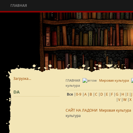
ГЛАВНАЯ
Загрузка...
ГЛАВНАЯ
Мировая культура
культура
DA
Все
|
0-9
|
A
|
B
|
C
|
D
|
E
|
F
|
G
|
H
|
I
|
J
|
V
|
W
|
X
САЙТ НА ЛАДОНИ
Мировая культура
культура