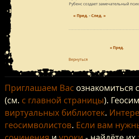
Рубенс создает замечательный псих
« Пред.
-
След. »
« Пред.
Вернуться
Приглашаем Вас
ознакомиться 
(см.
с главной страницы
). Геос
виртуальных библиотек
.
Интере
геосимволистов
.
Если вам нужн
сочинения
и
уроки
- найдёте их