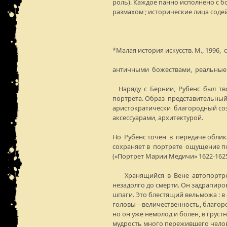
роль). Каждое панно исполнено с 
размахом ; исторические лица соде
*Малая история искусств. М., 1996, с
античными божествами, реальные 
Наряду с Бернии, Рубенс был тв
портрета. Образ представительный
аристократически благородный со
аксессуарами, архитектурой.
Но Рубенс точен в передаче облик
сохраняет в портрете ощущение п
(«Портрет Марии Медичи» 1622-1625
Хранящийся в Вене автопортрет
незадолго до смерти. Он задрапиров
шпаги. Это блестящий вельможа : в 
головы – величественность, благор
но он уже немолод и болен, в грустн
мудрость много пережившего челов