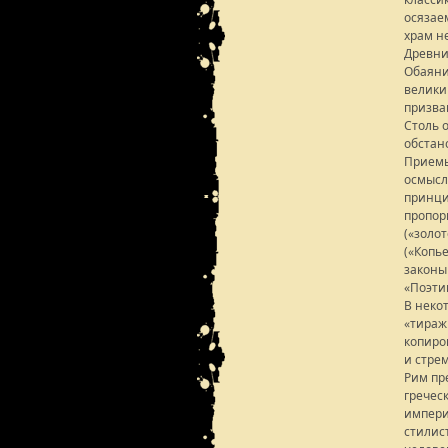
осязаем
храм н
Древни
Обаяни
велики
призва
Столь 
обстан
Приемы
осмысл
принци
пропор
(«золо
(«Копь
законы
«Поэти
В неко
«тираж
копиро
и стре
Рим пр
гречес
импери
стилис