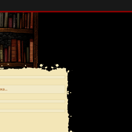
ка...