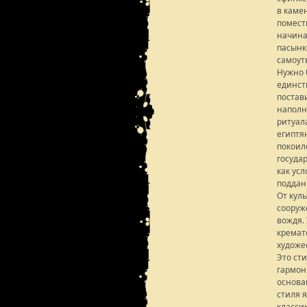
в каме
помест
начина
пасынк
самоут
Нужно 
единств
постав
наполн
ритуал
египтя
покоил
госуда
как ус
поддан
От кул
сооруж
вождя.
кремат
художе
Это ст
гармон
основа
стиля 
класси