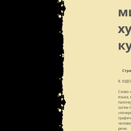
м
х
к
Стра
8. ХУ
Слово 
языка,
палочк
затем 
«почер
графич
челове
речи.