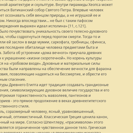
нной архитектуре и скульптуре. Внутри пирамиды Хеопса может
иться Ватиканский собор Святого Петра. Впервые человек
ет осознавать себя венцом природы, а не игрушкой ее и
ом. Никогда впоследствии… не был с таким пафосом
верждения выражен идеал исполина» [11, c.121].
было почувствовать уникальность своего телесно-духовного
а, чтобы содрогнуться перед порогом смерти. Тогда-то и
или ей заслон в виде мумии, саркофага, гробницы, сфинкса,
ив последнее обиталище человека предметами быта и
а. Забота об устроении «дома вечного» приучала древних
н к украшению «жизни скоротечной». Но корень культуры
ся на «гробовом входе». Духовные и материальные силы
рства были направлены на обеспечение вечности для фараона
ловия, позволяющие надеяться на бессмертие, и обрести его
ным спасение.
ьтуры Древнего Египта идет традиция создавать грандиозные
ения, символизирующие духовное величие государства и его
 Угрюмая торжественность мавзолеев, пантеонов и
ориев - это прямое продолжение в веках древнеегипетского
ственного стиля.
иль, соразмерный человеку, ясный, уравновешенный,
ичный, оптимистичный. Классическая Греция ценила канон,
нный на мире. Согласно Шпентлеру, «прасимволом» этого
является ограниченное чувственное данное тело. Греческая
ка воплотила идеалы красоты в произведениях искусства