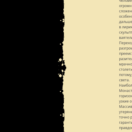
челове
огромн
сложен
особен
дальше
в лири
скульп
ваятел
Перехо
разгро
преемс
разите
мрачно
столет
потому,
света.
Наибол
Монаст
горизо
узкие 
Массив
утерян
точно 
гарант
правдо