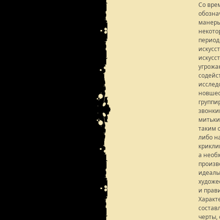
Со вре
обозна
манеры
некото
период 
искусст
искусс
угрожа
содейст
исслед
новшес
группи
звонки
митьки 
таким 
либо на
криклив
а необх
произв
идеалы
художе
и прав
Характ
состав
черты,