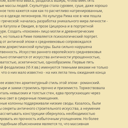
ком, взлетела ввысь, раздалась вширь, чтобы вместить
ые массы людей. Скульптура стала суровее, суше, даже хорошо
ное тело кажется нам как-то расчетливо натренированным,
но в одежде легионеров. Но культура Рима кое в чем пошла
 греческой: началась разработка уникального мира личности -
ке Катулла и Овидия, в прозе Цицерона и в портретной
туре. Создать «похожее» лицо могли и древнегреческие
и, но только в Риме появляется психологический портрет.
д от античной эпохи к средневековью сопровождался
мом дохристианской культуры. Была сильно нарушена
твенность. Искусство раннего европейского средневековья
льно отличается от искусства античности упрощенностью,
ватостью, аскетичностью, однообразием. Первые пять
ий феодализма (VI-Х вв.) именуются темными веками не только
 что о них мало известно - на них легла тень ожидания конца
ее известен архитектурный стиль этой эпохи - романский.
ыри и замки строились прочно и приземисто. Торжествовала
нталь невысоких и толстых стен, едва пропускающих через
окна свет в сумрачные помещения.
ные колонны поддерживали низкие своды. Казалось, были
ы секреты античного строительного искусства, а неумение
рассчитывать конструкции обернулось необходимостью
ировать их прочность избыточным утолщением. Но более
подобным объяснением является то, что массивная