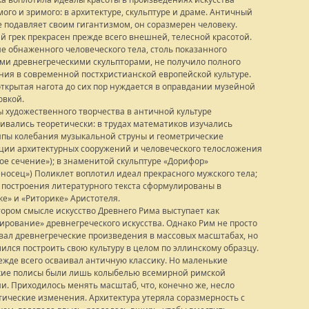
ого и зримого: в архитектуре, скульптуре и драме. Античный
е подавляет своим гигантизмом, он соразмерен человеку.
й грек прекрасен прежде всего внешней, телесной красотой.
е обнаженного человеческого тела, столь показанного
ми древнегреческими скульпторами, не получило полного
ния в современной постхристианской европейской культуре.
открытая нагота до сих пор нуждается в оправдании музейной
овкой.
 художественного творчества в античной культуре
ивались теоретически: в трудах математиков изучались
пы колебания музыкальной струны и геометрические
ции архитектурных сооружений и человеческого телосложения
тое сечение»); в знаменитой скульптуре «Дорифор»
еносец») Поликлет воплотил идеал прекрасного мужского тела;
 построения литературного текста сформулированы в
ке» и «Риторике» Аристотеля.
тором смысле искусство Древнего Рима выступает как
ирование» древнегреческого искусства. Однако Рим не просто
вал древнегреческие произведения в массовых масштабах, но
мился построить свою культуру в целом по эллинскому образцу.
ежде всего осваивал античную классику. Но маленькие
кие полисы были лишь колыбелью всемирной римской
и. Приходилось менять масштаб, что, конечно же, несло
тические изменения. Архитектура утеряла соразмерность с