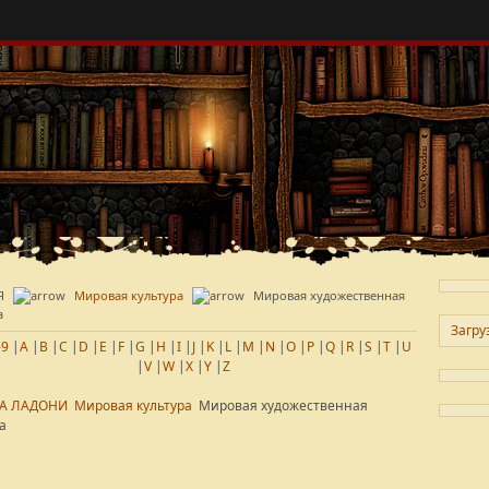
Я
Мировая культура
Мировая художественная
а
Загруз
-9
|
A
|
B
|
C
|
D
|
E
|
F
|
G
|
H
|
I
|
J
|
K
|
L
|
M
|
N
|
O
|
P
|
Q
|
R
|
S
|
T
|
U
|
V
|
W
|
X
|
Y
|
Z
НА ЛАДОНИ
Мировая культура
Мировая художественная
а