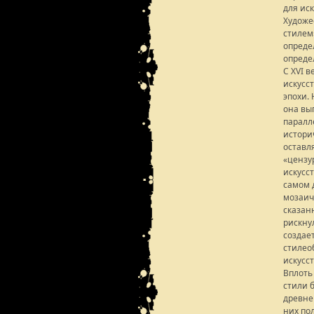
для иск
Художе
стилем
опреде
опреде
С XVI 
искусс
эпохи. 
она вы
паралл
истори
оставл
«цензур
искусс
самом 
мозаичн
сказан
рискну
создае
стилео
искусст
Вплоть
стили 
древне
них по