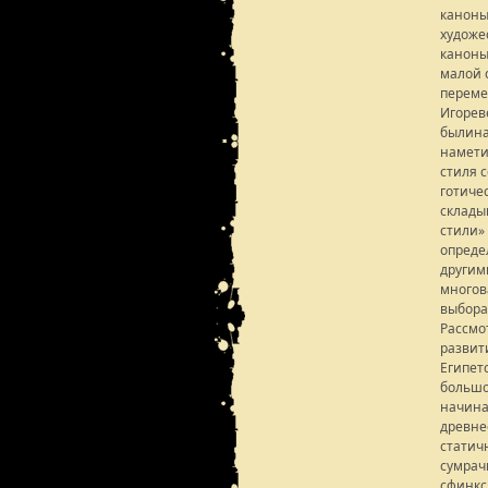
каноны
художе
каноны
малой 
переме
Игорев
былина
намети
стиля 
готиче
склады
стили»
опреде
другим
многов
выбора
Рассмо
развит
Египет
большо
начина
древне
статич
сумрач
сфинкс