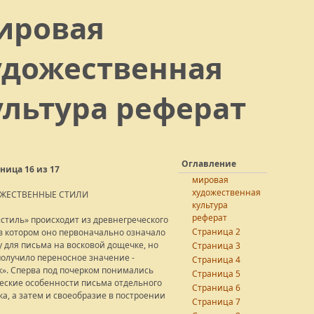
ировая
удожественная
ультура реферат
Оглавление
ница 16 из 17
мировая
художественная
ДОЖЕСТВЕННЫЕ СТИЛИ
культура
реферат
«стиль» происходит из древнегреческого
Страница 2
 в котором оно первоначально означало
у для письма на восковой дощечке, но
Страница 3
получило переносное значение -
Страница 4
к». Сперва под почерком понимались
Страница 5
еские особенности письма отдельного
Страница 6
ка, а затем и своеобразие в построении
Страница 7