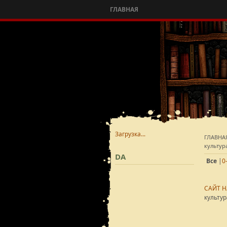
ГЛАВНАЯ
Загрузка...
ГЛАВНА
культур
DA
Все
|
0
САЙТ 
культур