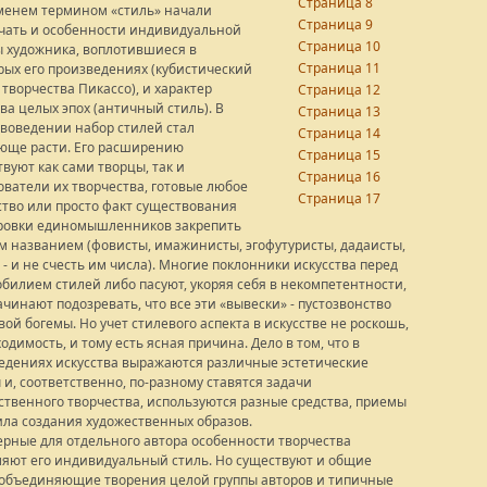
Страница 8
менем термином «стиль» начали
Страница 9
чать и особенности индивидуальной
Страница 10
 художника, воплотившиеся в
Страница 11
рых его произведениях (кубистический
творчества Пикассо), и характер
Страница 12
ва целых эпох (античный стиль). В
Страница 13
твоведении набор стилей стал
Страница 14
юще расти. Его расширению
Страница 15
вуют как сами творцы, так и
Страница 16
ователи их творчества, готовые любое
Страница 17
тво или просто факт существования
ровки единомышленников закрепить
м названием (фовисты, имажинисты, эгофутуристы, дадаисты,
- и не счесть им числа). Многие поклонники искусства перед
обилием стилей либо пасуют, укоряя себя в некомпетентности,
чинают подозревать, что все эти «вывески» - пустозвонство
ой богемы. Но учет стилевого аспекта в искусстве не роскошь,
одимость, и тому есть ясная причина. Дело в том, что в
едениях искусства выражаются различные эстетические
 и, соответственно, по-разному ставятся задачи
ственного творчества, используются разные средства, приемы
ила создания художественных образов.
ерные для отдельного автора особенности творчества
ляют его индивидуальный стиль. Но существуют и общие
 объединяющие творения целой группы авторов и типичные