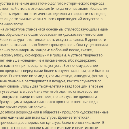
усства в течение достаточно долгого исторического периода.
ственный стиль в это смысле (иногда его называют «большим
») есть единство эстетических идеалов и творческих методов,
ляющее типичные черты многих произведений искусства в
ленную эпоху.
века литература становится основным стилеобразующим видом
тва, обусловливающим образование художественного стиля
Но литература - это только часть искусства слова. В древности
полняла значительно более скромную роль. Она существовала
ельно фольклорным жанрам: любовной песне, сказке,
ческому эпосу, скоморошьим игрищам. А устное творчество
яет меньше «следов», чем письменное, ибо подвержено
е памяти» при передаче из уст уста. Вот почему древнее
тво предстает перед нами более монументальным, чем было на
деле. Египетские пирамиды, храмы, статуи, акведуки, фонтаны,
ые панно не растворяются в воздухе, как это случается со
ным словом. Лишь два тысячелетия назад Гораций впервые
л утверждать в своей знаменитой оде, что стихотворство
т монумент «меди нетленнее», но в искусстве древности
бразующими видами считаются пространственные виды
ва: архитектура, живопись.
 до эпохи Возрождения в обществах прошлого художественные
были едиными для всей культуры. Древнеегипетская,
греческая, древнеримская культуры были моностильными. В
лностью господствовали мифологические и религиозные