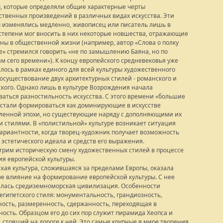
, которые определяли общие характерные черты
ственных произведений в различных видах искусства. Эти
 изменялись медленно, живописец или писатель лишь в
степени мог вносить в них некоторые новшества, отражающие
ны в общественной жизни (например, автор «Слова о полку
е» стремился говорить «не по замышлению Баяна, но по
м сего времени»). К концу европейского средневековья уже
лось в рамках единого для всей культуры художественного
сосуществование двух архитектурных стилей - романского и
ского. Однако лишь в культуре Возрождения начала
ваться разностильность искусства. С этого времени «большие
 стали формироваться как доминирующие в искусстве
ленной эпохи, но существующие наряду с дополняющими их
и стилями. В «полистильной» культуре возникает ситуация
ариантности, когда творец-художник получает возможность
 эстетического идеала и средств его выражения.
трим историческую смену художественных стилей в процессе
ия европейской культуры.
ская культура, сложившаяся за пределами Европы, оказала
е влияние на формирование европейской культуры. С нее
лась средиземноморская цивилизация. Особенности
египетского стиля: монументальность, грандиозность,
ность, размеренность, сдержанность, переходящая в
ность. Образцом его до сих пор служит пирамида Хеопса и
, стоящий на дороге к ней. Это самые крупные в мире творения