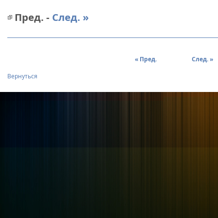
Пред. -
След. »
« Пред.
След. »
Вернуться