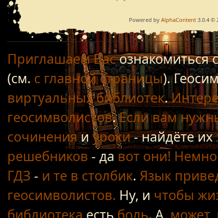
Powered by
AlphaContent
3.0.4 © 
Приглашаем Вас
ознакомиться 
(см.
с главной страницы
). Геос
виртуальных библиотек
.
Интере
геосимволистов
.
Если вам нужн
сочинения
и
уроки
- найдёте их
решебников
- да
вот они!
Немно
ГДЗ
-
и те в столбик
.
Язык приве
геосимволистов.
Ну, и
чтобы жиз
библиотека
есть
боль
. А,
может, 