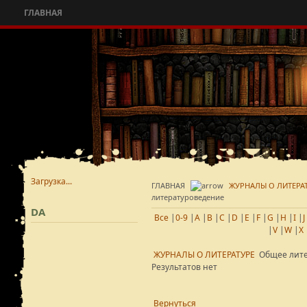
ГЛАВНАЯ
Загрузка...
ГЛАВНАЯ
ЖУРНАЛЫ О ЛИТЕРА
литературоведение
DA
Все
|
0-9
|
A
|
B
|
C
|
D
|
E
|
F
|
G
|
H
|
I
|
J
|
V
|
W
|
X
ЖУРНАЛЫ О ЛИТЕРАТУРЕ
Общее лит
Результатов нет
Вернуться