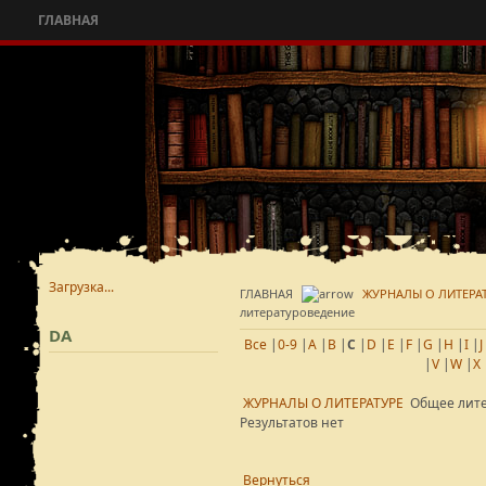
ГЛАВНАЯ
Загрузка...
ГЛАВНАЯ
ЖУРНАЛЫ О ЛИТЕРА
литературоведение
DA
Все
|
0-9
|
A
|
B
|
C
|
D
|
E
|
F
|
G
|
H
|
I
|
J
|
V
|
W
|
X
ЖУРНАЛЫ О ЛИТЕРАТУРЕ
Общее лит
Результатов нет
Вернуться