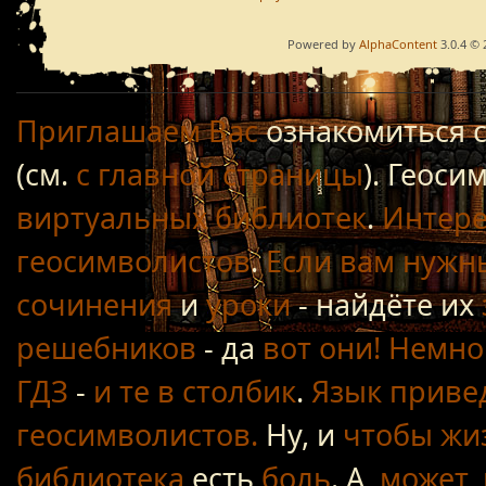
Powered by
AlphaContent
3.0.4 © 
Приглашаем Вас
ознакомиться 
(см.
с главной страницы
). Геос
виртуальных библиотек
.
Интере
геосимволистов
.
Если вам нужн
сочинения
и
уроки
- найдёте их
решебников
- да
вот они!
Немно
ГДЗ
-
и те в столбик
.
Язык приве
геосимволистов.
Ну, и
чтобы жиз
библиотека
есть
боль
. А,
может, 