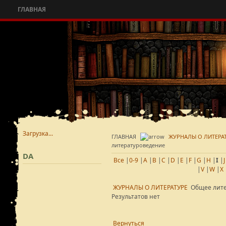
ГЛАВНАЯ
Загрузка...
ГЛАВНАЯ
ЖУРНАЛЫ О ЛИТЕРА
литературоведение
DA
Все
|
0-9
|
A
|
B
|
C
|
D
|
E
|
F
|
G
|
H
|
I
|
J
|
V
|
W
|
X
ЖУРНАЛЫ О ЛИТЕРАТУРЕ
Общее лит
Результатов нет
Вернуться