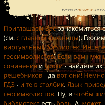
Powered by
AlphaContent
3.0.4 © 
Приглашаем Вас
ознакомиться 
(см.
с главной страницы
). Геос
виртуальных библиотек
.
Интере
геосимволистов
.
Если вам нужн
сочинения
и
уроки
- найдёте их
решебников
- да
вот они!
Немно
ГДЗ
-
и те в столбик
.
Язык приве
геосимволистов.
Ну, и
чтобы жиз
библиотека
есть
боль
. А,
может, 