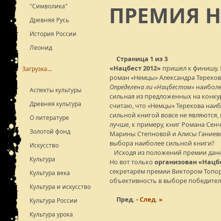
ПРЕМИЯ Н
"Символика"
Древняя Русь
История России
Леонид
Страница 1 из 3
«Нацбест 2012»
пришел к финишу.
Загрузка...
роман «Немцы» Александра Терехов
Определена ли «Нацбестом»
наибол
Аспекты культуры
сильная из предложенных на конкур
Древняя культура
считаю, что «Немцы» Терехова наи
сильной книгой вовсе не являются, 
О литературе
лучше, к примеру, книг Романа Сен
Золотой фонд
Марины Степновой и Алисы Ганиевой
выбора наиболее сильной книги?
Искусство
Исходя из положений премии данная
Культура
Но вот только
организован «Нацб
секретарём премии Виктором Топо
Культура века
объективность в выборе победител
Культура и искусство
Пред. -
След. »
Культура России
Культура урока