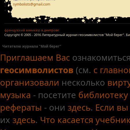
symbolists@gmail.com
французский маникюр в дмитрове
Copyright © 2005 - 2016 Литературный журнал геосимволистов "Мой берег". Б
Читателю журнала "Мой берег"
Приглашаем Вас
ознакомиться
геосимволистов
(см.
с главн
организовали
несколько
вирт
музыка
- посетите
библиотеку
рефераты
- они
здесь
.
Если вы
их
здесь
.
Что касается
учебни