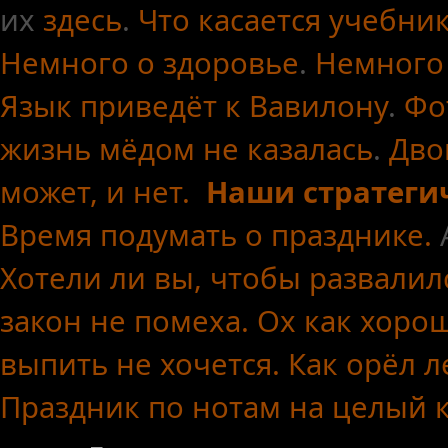
их
здесь
.
Что касается
учебни
Немного о здоровье
.
Немного
Язык приведёт к Вавилону
.
Фо
жизнь мёдом не казалась
.
Дво
может, и нет.
Наши стратеги
Время подумать о празднике.
Хотели ли вы, чтобы развалил
закон не помеха.
Ох как хоро
выпить не хочется.
Как орёл л
Праздник по нотам
на целый 