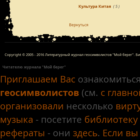
Культура Китая
( 5 )
Вернуться
Copyright © 2005 - 2016 Литературный журнал геосимволистов "Мой берег". Б
Читателю журнала "Мой берег"
Приглашаем Вас
ознакомиться
геосимволистов
(см.
с главн
организовали
несколько
вирт
музыка
- посетите
библиотеку
рефераты
- они
здесь
.
Если вы