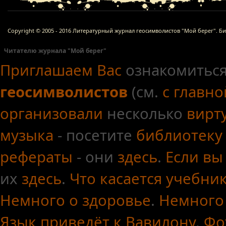
Copyright © 2005 - 2016 Литературный журнал геосимволистов "Мой берег". Б
Читателю журнала "Мой берег"
Приглашаем Вас
ознакомиться
геосимволистов
(см.
с главн
организовали
несколько
вирт
музыка
- посетите
библиотеку
рефераты
- они
здесь
.
Если вы
их
здесь
.
Что касается
учебни
Немного о здоровье
.
Немного
Язык приведёт к Вавилону
.
Фо