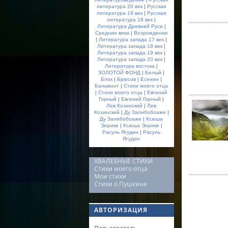
литература 20 век
|
Русская
литература 19 век
|
Русская
литература 18 век
|
Литература Древней Руси
|
Средние века
|
Возрождение
|
Литература запада 17 век
|
Литература запада 18 век
|
Литература запада 19 век
|
Литература запада 20 век
|
Литература востока
|
ЗОЛОТОЙ ФОНД
|
Белый
|
Блок
|
Брюсов
|
Есенин
|
Бальмонт
|
Стихи моего отца
|
Стихи моего отца
|
Евгений
Горный
|
Евгений Горный
|
Лев Козинский
|
Лев
Козинский
|
Ду Залибобоаже
|
Ду Залибобоаже
|
Ксюша
Энрике
|
Ксюша Энрике
|
Расуль Ягудин
|
Расуль
Ягудин
ХВАЛЕБНЫЕ СТИХИ
Стихи моего отца
Мои стихи
Стихи о Пушкине
АВТОРИЗАЦИЯ