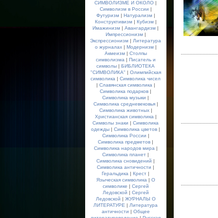
СИМВОЛИЗМЕ И ОКОЛО
|
Символизм в России
|
Футуризм
|
Натурализм
|
Конструктивизм
|
Кубизм
|
Имажинизм
|
Авангардизм
|
Импрессионизм
|
Экспрессионизм
|
Литература
о журналах
|
Модернизм
|
Акмеизм
|
Столпы
символизма
|
Писатель и
символы
|
БИБЛИОТЕКА
"СИМВОЛИКА"
|
Олимпийская
символика
|
Символика чисел
|
Славянская символика
|
Символика подарков
|
Символика музыки
|
Символика средневековья
|
Символика животных
|
Христианская символика
|
Символы знаки
|
Символика
одежды
|
Символика цветов
|
Символика России
|
Символика предметов
|
Символика народов мира
|
Символика планет
|
Символика сновидений
|
Символика античности
|
Геральдика
|
Крест
|
Языческая символика
|
О
символике
|
Сергей
Ледовской
|
Сергей
Ледовской
|
ЖУРНАЛЫ О
ЛИТЕРАТУРЕ
|
Литература
античности
|
Общее
литературоведение
|
Русская