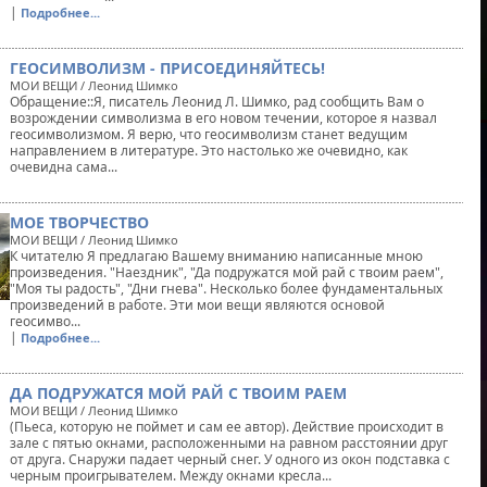
|
Подробнее...
ГЕОСИМВОЛИЗМ - ПРИСОЕДИНЯЙТЕСЬ!
МОИ ВЕЩИ / Леонид Шимко
Обращение::Я, писатель Леонид Л. Шимко, рад сообщить Вам о
возрождении символизма в его новом течении, которое я назвал
геосимволизмом. Я верю, что геосимволизм станет ведущим
направлением в литературе. Это настолько же очевидно, как
очевидна сама...
МОЕ ТВОРЧЕСТВО
МОИ ВЕЩИ / Леонид Шимко
К читателю Я предлагаю Вашему вниманию написанные мною
произведения. "Наездник", "Да подружатся мой рай с твоим раем",
"Моя ты радость", "Дни гнева". Несколько более фундаментальных
произведений в работе. Эти мои вещи являются основой
геосимво...
|
Подробнее...
ДА ПОДРУЖАТСЯ МОЙ РАЙ С ТВОИМ РАЕМ
МОИ ВЕЩИ / Леонид Шимко
(Пьеса, которую не поймет и сам ее автор). Действие происходит в
зале с пятью окнами, расположенными на равном расстоянии друг
от друга. Снаружи падает черный снег. У одного из окон подставка с
черным проигрывателем. Между окнами кресла...