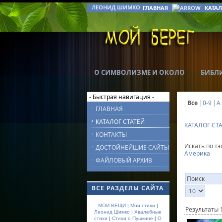
ЛЕОНИД ШИМКО
ГЛАВНАЯ
КАТАЛ
О СИМВОЛИЗМЕ И ОКОЛО
БИБЛ
Все
|
0-9
|
A
ГЛАВНАЯ
КАТАЛОГ СТАТЕЙ
КАТАЛОГ СТ
КОНТАКТЫ
Искать по тэг
ДОСТОЙНЕЙШИЕ САЙТЫ
Америка
ФАЙЛОВЫЙ АРХИВ
ВСЕ РАЗДЕЛЫ САЙТА
МОИ ВЕЩИ
|
Мои стихи
|
Результаты 1
Леонид Шимко
|
Хвалебные
стихи
|
Стихи о Пушкине
|
О