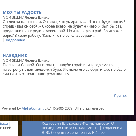
МОЯ ТЫ РАДОСТЬ
МОИ ВЕЩИ / Леонид Шимко
Он лежал на постели. Он знал, что умирает. … - Что же будет потом? –
спрашивал он себя. – Скорее всего, не будет ничего. Я был бы рад
представить впереди, скажем, рай. Но я не верю в рай. Во что же я
верю? В свою работу. Жаль, что не успел заверши...
|
Подробнее...
НАЕЗДНИК
МОИ ВЕЩИ / Леонид Шимко
Его звали Саввой. Он стоял на палубе корабля и гордо смотрел
навстречу надвигающейся буре. И смыло его за борт, и уже не было
сил плыть от волн навстречу волнам.
Лучшие
Powered by
AlphaContent
3.0.1 © 2005-2009 - All rights reserved
Баха |
Ходасевич Владислав Фелицианович О
о всей
последних книгах К. Бальмонта |
Ходасевич
В. Ф. Собрание сочинений: В 4...
>>