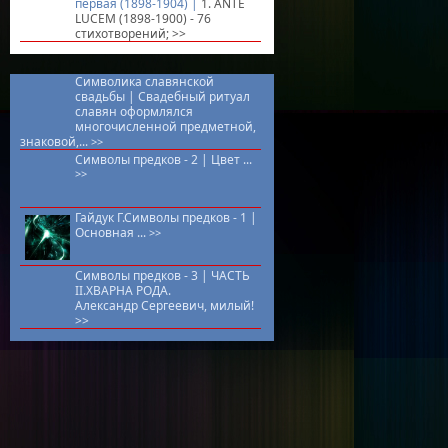
первая (1898-1904) |
1. ANTE
LUCEM (1898-1900) - 76
стихотворений;
>>
Символика славянской
свадьбы |
Свадебный ритуал
славян оформлялся
многочисленной предметной,
знаковой,...
>>
Символы предков - 2 |
Цвет ...
>>
Гайдук Г.Символы предков - 1 |
Основная ...
>>
Символы предков - 3 |
ЧАСТЬ
II.ХВАРНА РОДА.
Александр Сергеевич, милый!
>>