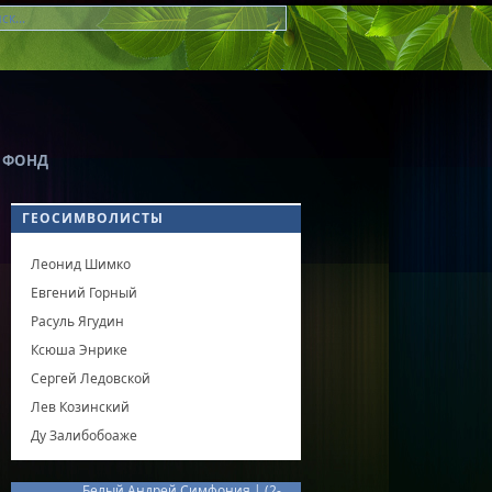
 ФОНД
ГЕОСИМВОЛИСТЫ
Леонид Шимко
Евгений Горный
Расуль Ягудин
Ксюша Энрике
Сергей Ледовской
Лев Козинский
Ду Залибобоаже
Белый Андрей Симфония |
(2-