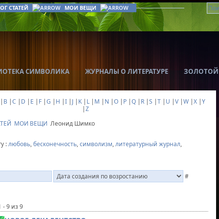
ОГ СТАТЕЙ
МОИ ВЕЩИ
ИОТЕКА СИМВОЛИКА
ЖУРНАЛЫ О ЛИТЕРАТУРЕ
ЗОЛОТОЙ
|
B
|
C
|
D
|
E
|
F
|
G
|
H
|
I
|
J
|
K
|
L
|
M
|
N
|
O
|
P
|
Q
|
R
|
S
|
T
|
U
|
V
|
W
|
X
|
Y
|
Z
АТЕЙ
МОИ ВЕЩИ
Леонид Шимко
у :
любовь
,
бесконечность
,
символизм
,
литературный журнал
,
#
 - 9 из 9