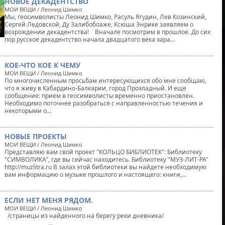
НОВОЕ ДЕКАДЕНТСТВО
МОИ ВЕЩИ / Леонид Шимко
Мы, геосимволисты Леонид Шимко, Расуль Ягудин, Лев Козинский,
Сергей Ледовской, Ду Залибобоаже, Ксюша Энрике заявляем о
возрождении декадентства! Вначале посмотрим в прошлое. До сих
пор русское декадентство начала двадцатого века хара...
КОЕ-ЧТО КОЕ К ЧЕМУ
МОИ ВЕЩИ / Леонид Шимко
По многочисленным просьбам интересующихся обо мне сообщаю,
что я живу в Кабардино-Балкарии, город Прохладный. И еще
сообщение: прием в геосимволисты временно приостановлен.
Необходимо поточнее разобраться с направленностью течения и
некоторыми о...
НОВЫЕ ПРОЕКТЫ
МОИ ВЕЩИ / Леонид Шимко
Представляю вам свой проект "КОЛЬЦО БИБЛИОТЕК": Библиотеку
"СИМВОЛИКА", где вы сейчас находитесь. Библиотеку "МУЗ-ЛИТ-РА"
http://muzlitra.ru В залах этой библиотеки вы найдете необходимую
вам информацию о музыке прошлого и настоящего: книги,...
ЕСЛИ НЕТ МЕНЯ РЯДОМ.
МОИ ВЕЩИ / Леонид Шимко
/страницы из найденного на берегу реки дневника/
...