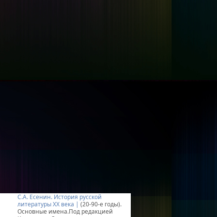
С.А. Есенин. История русской
литературы XX века |
(20-90-е годы).
Основные имена.Под редакцией