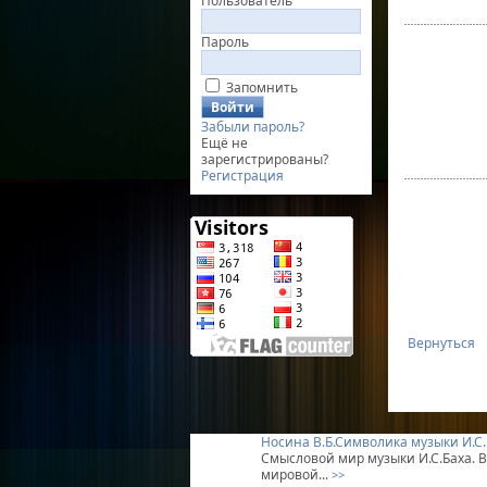
Пользователь
Пароль
Запомнить
Забыли пароль?
Ещё не
зарегистрированы?
Регистрация
Вернуться
Носина В.Б.Символика музыки И.С.
Смысловой мир музыки И.С.Баха. В
мировой...
>>