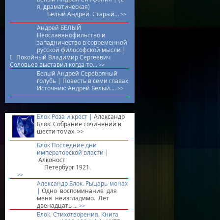
я, драматическая)
Белый Андрей. Старый...
>>
Андрей БЕЛЫЙ
Неославянофильство и
западничество в современной
русской философской мысли |
I Покойный Владимир Сергеевич
Соловьев выставил когда-то...
>>
Белый Андрей Серебряный
голубь |
Повесть в семи главах
Источник: Андрей Белый....
>>
Блок Роза и крест |
Александр
Блок. Собрание сочинений в
шести томах.
>>
Блок Последние дни
императорской власти |
Алконоcт
Петербург 1921.
>>
Александр Блок. Рыцарь-монах
|
Oднo вocпoминaниe для
мeня нeизглaдимo. Лeт
двeнaдцaть ...
>>
Блок. Стихотворения. Книга