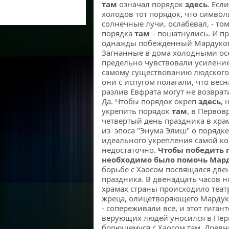
там
означал порядок
здесь
. Есл
холодов тот порядок, что симв
солнечные лучи, ослабевал, - то
порядка
там
– пошатнулись. И пр
однажды побежденный Мардуком,
Загнанные в дома холодными о
предельно чувствовали усиление
самому существованию людского 
они с испугом полагали, что весн
разлив Евфрата могут не возврат
Да. Чтобы порядок окреп
здесь
, 
укрепить порядок
там
, в Первов
четвертый день праздника в хра
из эпоса "Энума Элиш" о порядке
идеального укрепления самой к
недостаточно.
Чтобы победить 
необходимо было помочь Мард
борьбе с Хаосом посвящался две
праздника. В двенадцать часов н
храмах страны происходило теат
жреца, олицетворяющего Мардук
- сопереживали все, и этот гига
верующих людей уносился в Пер
борющемуся с Хаосом там. Древн