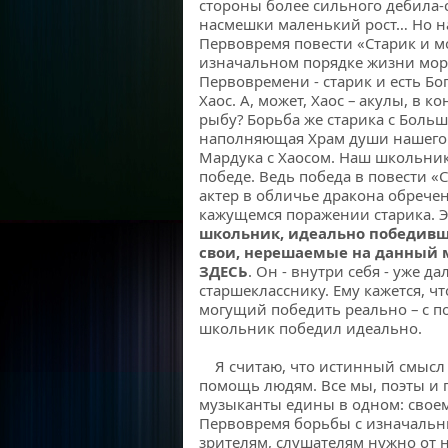
стороны более сильного дебила
насмешки маленький рост… Но н
Первовремя повести «Старик и м
изначальном порядке жизни моря
Первовремени - старик и есть Бо
Хаос. А, может, Хаос – акулы, в
рыбу? Борьба же старика с Боль
наполняющая Храм души нашего 
Мардука с Хаосом. Наш школьник
победе. Ведь победа в повести «
актер в обличье дракона обречен
кажущемся поражении старика. Эт
школьник, идеально победивш
свои, нерешаемые на данный 
ЗДЕСЬ
. Он - внутри себя - уже д
старшекласснику. Ему кажется, чт
могущий победить реально – с 
школьник победил идеально.
Я считаю, что истинный смысл и
помощь людям. Все мы, поэты и 
музыканты едины в одном: свое
Первовремя борьбы с изначальн
зрителям, слушателям нужно от н