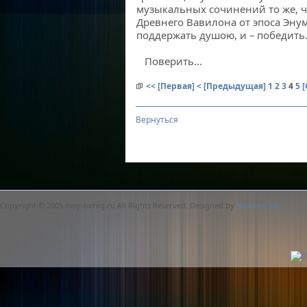
музыкальных сочинений то же, 
Древнего Вавилона от эпоса Энум
поддержать душою, и – победить
Поверить...
<< [Первая]
< [Предыдущая]
1
2
3
4
5
Вернуться
Copyright © 2005 moy-bereg.ru All Rights Reserved. Designed by
Neotron ltd.