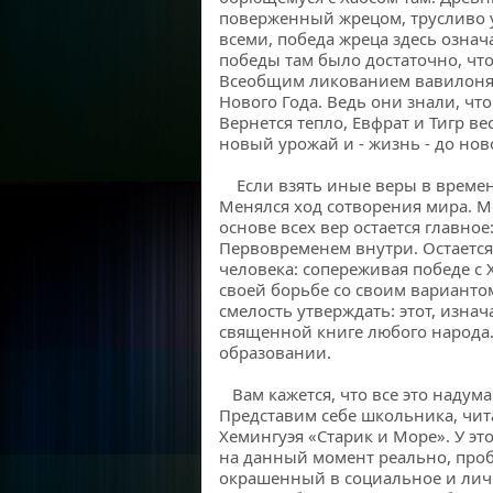
поверженный жрецом, трусливо уб
всеми, победа жреца здесь озна
победы там было достаточно, чт
Всеобщим ликованием вавилоня
Нового Года. Ведь они знали, что
Вернется тепло, Евфрат и Тигр в
новый урожай и - жизнь - до но
Если взять иные веры в времен
Менялся ход сотворения мира. М
основе всех вер остается главное
Первовременем внутри. Остаетс
человека: сопереживая победе с 
своей борьбе со своим варианто
смелость утверждать: этот, изна
священной книге любого народа.
образовании.
Вам кажется, что все это надума
Представим себе школьника, чит
Хемингуэя «Старик и Море». У э
на данный момент реально, про
окрашенный в социальное и личн