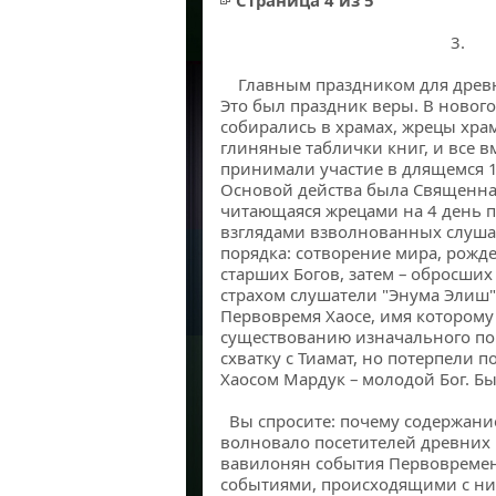
Страница 4 из 5
3.
Главным праздником для древн
Это был праздник веры. В новог
собирались в храмах, жрецы хра
глиняные таблички книг, и все 
принимали участие в длящемся 
Основой действа была Священная
читающаяся жрецами на 4 день 
взглядами взволнованных слуша
порядка: сотворение мира, рож
старших Богов, затем – обросших
страхом слушатели "Энума Элиш"
Первовремя Хаосе, имя которому 
существованию изначального пор
схватку с Тиамат, но потерпели п
Хаосом Мардук – молодой Бог. Бы
Вы спросите: почему содержание
волновало посетителей древних 
вавилонян события Первовремен
событиями, происходящими с ни