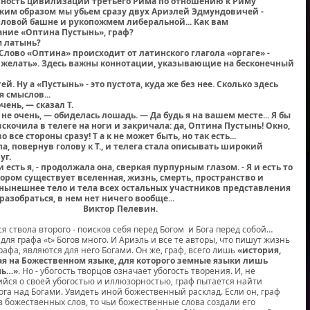
ность цивилизации третьего Рима по отношению к Риму
аким образом мы убьем сразу двух Ариэлей Эдмундовичей -
ловой башне и рукопожмем либеральной... Как вам
ание «Оптина Пустынь», граф?
ем латынь?
. Слово «Оптина» происходит от латинского глагола «оргаге» -
 желать». Здесь важны коннотации, указывающие на бесконечный
й. Ну а «Пустынь» - это пустота, куда же без нее. Сколько здесь
 смыслов...
очень, — сказал Т.
ак не очень, — обиделась лошадь. — Да будь я на вашем месте... Я бы
вскочила в телеге на ноги и закричала: да, Оптина Пустынь! Окно,
 все стороны сразу! Т а к не может быть, но так есть...
, повернув голову к Т., и телега стала описывать широкий
уг.
и есть я, - продолжала она, сверкая пурпурным глазом. - Я и есть то
тором существует вселенная, жизнь, смерть, пространство и
 нынешнее тело и тела всех остальных участников представления
и разобраться, в нем нет ничего вообще...
тор Пелевин.
я ствола второго - поисков себя перед Богом и Бога перед собой…
для графа «t» Богов много. И Ариэль и все те авторы, что пишут жизнь
графа, являются для него Богами. Он же, граф, всего лишь
«история,
ая на Божественном языке, для которого земные языки лишь
нь…»
. Но - убогость творцов означает убогость творения. И, не
ся о своей убогостью и иллюзорностью, граф пытается найти
ога над Богами. Увидеть иной божественный расклад. Если он, граф
 из божественных слов, то чьи божественные слова создали его