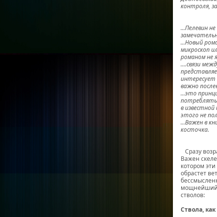
контроля, з
Вад
…Пелевин не
замечательн
…Новый рома
микроскоп и
романом не 
….связи меж
представляе
интересует 
важно после
…это принци
потреблять 
в известной 
этого не по
…Важен в кни
косточка.
Дми
Сразу возра
Важен скелет
котором эти 
обрастет ве
бессмысленн
мощнейший п
стволов:
Ствола, ка