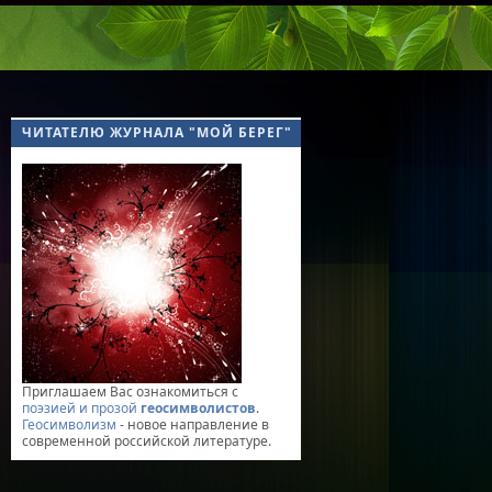
ЧИТАТЕЛЮ ЖУРНАЛА "МОЙ БЕРЕГ"
Приглашаем Вас ознакомиться с
поэзией и прозой
геосимволистов
.
Геосимволизм
- новое направление в
современной российской литературе.