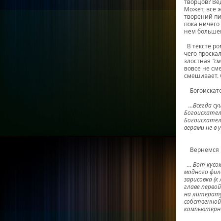
творцов? Ве
Может, все 
творений пи
пока ничего
нем большею
В тексте ро
чего проска
злостная
"с
вовсе не сме
смешивает. 
Богоискател
…Всегда су
Богоискател
Богоискател
верами не в
Вернемся к 
… Вот кусо
модного фил
зарисовка (
главе перво
на литерату
собственной 
компьютерн
Дми