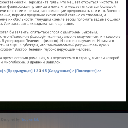
ожественности. Персики - та грязь, что мешает открыться чистоте. Та
ная философская путаница и ложь, что мешает открыться большой
речи не с теми и не там, заставляющие предполагать там и то. Внешне
азные, персики предельно схожи своей связью со стволами, и
ение их обильности: тянущим к земле весом поломать вздымающиеся
лы. Или заставить их вздыматься еще выше.
хотел бы заявить, опять-таки споря с Дмитрием Быковым,
, что
«Пелевин не философ»,
«синтез у
него не получается»,
и
« смысла в
.
Я утверждаю: Пелевин - философ. И синтез получается. И смысл в
сть. И еще... Я убежден, что
"замечательный разрушитель чужих
 систем"
Виктор Пелевин глубоко верующий человек.
а время оставив роман «t», мы перенесемся в страну, жители которой
и многобожие. В Древний Вавилон.
я]
< [Предыдущая]
1
2
3
4
5
[Следующая] >
[Последняя] >>
. Designed by
Neotron ltd.