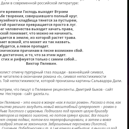
 Дали в современной российской литературе:
кате времени Господь выходят Втроем
дьбе творения, совершившего полный круг.
узейного кладбища тянется за пустырем,
лгой практики превращается просто в луг.
аг человечества выходит качать права,
оской понимает, что можно не начинать.
ается в землю, из которой растет трава.
ает всякий, кто может их так назвать.
будется, а левое пропадет.
ехническим причинам в песне возможен сбой.
е достаточно, и то, что за этим ждет.
 стих и рифмуется только с самим собой...
ор Пелевин.
олист отмечу пурпурный глаз лошади - важнейший символ,
 читателю в окончании романа «t», символ непостижимости
. Той непостижимости, которой пронизаны картины Сальвадора Дали.
отрим, что пишут о Пелевине рецензенты. Дмитрий Быков - сайт
дим Нестеров - сайт gazeta.ru.
н Пелевина – это книга в жанре «как я писал роман». Рассказ о том, как
льство решило залудить новый масштабный суперпроект – роман о
Льва Толстого с церковью. Подписало под проект целую бригаду
авторов из первого эшелона, но потом грянул кризис. Все пошло
ект сперва подвис, потом его перепрофилировали, а затем и вовсе
 раздрай этим не закончился. Заброшенные персонажи (Толстой,
 Соловьев, Победоносцев и т. п.) не канули в небытие, а вышли из под