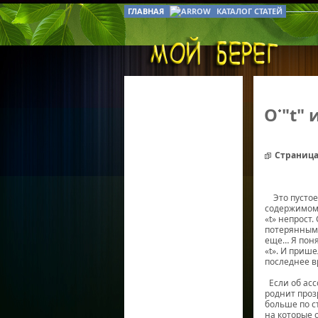
ГЛАВНАЯ
КАТАЛОГ СТАТЕЙ
О "t" 
Страница
Это пустое 
содержимом 
«t» непрост
потерянным,
еще… Я поня
«t». И прише
последнее в
Если об асс
роднит проз
больше по ст
на которые 