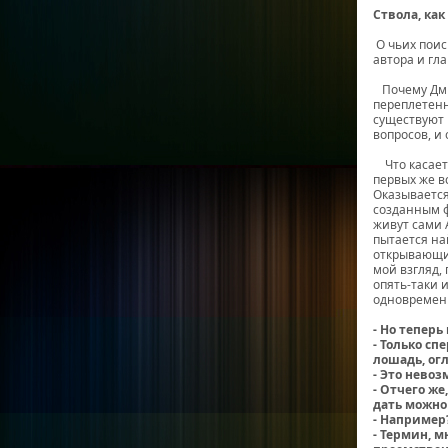
Ствола, как
О чьих поис
автора и гл
Почему Дмит
переплетенн
существуют к
вопросов, и
Что касаетс
первых же в
Оказывается
созданным ф
живут сами 
пытается на
открывающим
мой взгляд, 
опять-таки 
одновременн
- Но теперь
- Только сп
лошадь, ог
- Это невозм
- Отчего же
дать можно
- Например
- Термин, м