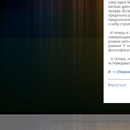
саму идею Б
мелкая дрян
правде. Вст
предельно р
предназнач
к небу ство
И теперь я 
заверяющим
романе нет»
романе "t" е
философских
А теперь, н
исповедовал
<< [Перва
Вернуться
Copyright © 2005 moy-bereg.ru All Rights Reserved