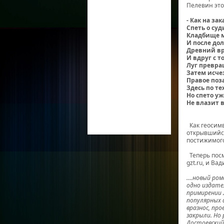
Пелевин это
- Как на за
Спеть о су
Кладбище м
И после до
Древний вр
И вдруг с т
Луг превращ
Затем исчез
Правое поза
Здесь по т
Но спето уж
Не влазит в
Викт
Как геосимв
открывшийся
постижимого
Теперь посм
gzt.ru, и Ва
….новый рома
одно издате
примирении 
популярных 
вразнос, про
закрыли. Но
Достоевский,