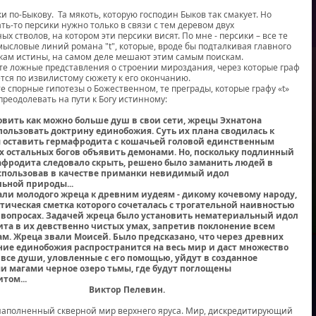
 по-Быкову. Та мякоть, которую господин Быков так смакует. Но
ть-то персики нужно только в связи с тем деревом двух
х стволов, на котором эти персики висят. По мне - персики – все те
мысловые линий романа "t", которые, вроде бы подталкивая главного
скам истины, на самом деле мешают этим самым поискам.
е ложные представления о строении мироздания, через которые граф
ется по извилистому сюжету к его окончанию.
е спорные гипотезы о Божественном, те преграды, которые графу «t»
преодолевать на пути к Богу истинному:
овить как можно больше душ в свои сети, жрецы Эхнатона
ользовать доктрину единобожия. Суть их плана сводилась к
ы оставить гермафродита с кошачьей головой единственным
сех остальных богов объявить демонами. Но, поскольку подлинный
афродита следовало скрыть, решено было заманить людей в
спользовав в качестве приманки невидимый идол
ьной природы...
али молодого жреца к древним иудеям - дикому кочевому народу,
ктическая сметка которого сочеталась с трогательной наивностью
 вопросах. Задачей жреца было установить нематериальный идол
та в их девственно чистых умах, запретив поклонение всем
ам. Жреца звали Моисей. Было предсказано, что через древних
ние единобожия распространится на весь мир и даст множество
 все души, уловленные с его помощью, уйдут в созданное
и магами черное озеро тьмы, где будут поглощены
том...
тор Пелевин.
наполненный скверной мир верхнего яруса. Мир, дискредитирующий