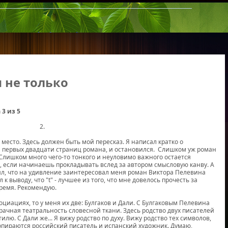
и не только
 3 из 5
2.
место. Здесь должен быть мой пересказ. Я написал кратко о
первых двадцати страниц романа, и остановился. Слишком уж роман
. Слишком много чего-то тонкого и неуловимо важного остается
 если начинаешь прокладывать вслед за автором смысловую канву. А
л, что на удивление заинтересовал меня роман Виктора Пелевина
л к выводу, что "t" - лучшее из того, что мне довелось прочесть за
ремя. Рекомендую.
оциациях, то у меня их две: Булгаков и Дали. С Булгаковым Пелевина
рачная театральность словесной ткани. Здесь родство двух писателей
илю. С Дали же... Я вижу родство по духу. Вижу родство тех символов,
опираются российский писатель и испанский художник. Думаю,