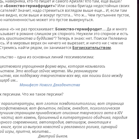
дь, наверняка, кто-то пишет и самого Ариэля? Кто там, еще выше?
же
«Божество-гермафродит»
? Или снова бригада недостойных своих
сателей? Значит, надо стремиться взглядом выше еще... И, если там
 не видно, если выше и вокруг пустота… Что ж… Чем пустыннее пустое,
 наполненностью может это пустое вывернуться.
мана «t» не раз проскакивает:
Божество-гермафродит
…. Да и много
льзывает в романе слишком уж спорного. Неужели это спорное и есть
месь христианства и буддизма"
? Теперь я знаю: нет. Поиски Пелевина
сь. И в мировых верах он ничего не вырезает, и ничто ни с чем не
Стремясь найти рядом, он занимается
Богоискательством
.
ьство – одна из основных линий геосимволизма:
ществовала упрощенная форма веры, которая называлась
ьством. Это вообще сейчас мертво. Мы реанимируем
ьство, как поддержку творчеством всех вер, как поиски Бога между
 ущерб им…
Манифест Нового Декадентства
персикам. Что же такое персики?
к паралитературы, вот глоток псевдополитологии, вот страница
ософствования, вот фельетон, пейзаж, анекдот, психологическая
к лучшим страницам принадлежит описание творческого акта в XIV
й части), вот камень, брошенный в литературного обидчика, пародия
рного современника, автопародия, автошарж, аннотация к
книге, кусок из выпуска новостей и рекламного ролика, сценарий
ой игры, притча, молитва…
трий Быков.