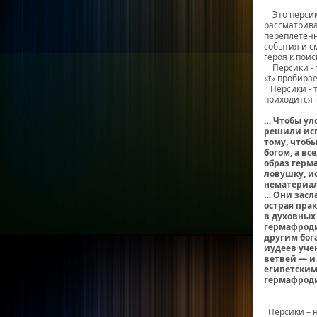
Это персики
рассматрива
переплетенны
события и с
героя к пои
Персики - т
«t» пробира
Персики - т
приходится 
… Чтобы ул
решили исп
тому, чтоб
богом, а в
образ герм
ловушку, и
нематериал
… Они засл
острая пра
в духовных
гермафроди
другим бог
иудеев уче
ветвей — и
египетским
гермафроди
Вик
Персики – 