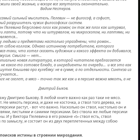
ажили своей жизнью, и вскоре все запуталось окончательно.
им Нестеров.
 самый сильный мыслитель. Пелевин — не философ, а софист,
ый разрушитель чужих философских систем.
н Пелевина безусловно плох как роман; он так же плох как штурвал,
ли лапти, потому что ни штурвалом, ни микроскопом, ни лаптями, ни
является…
ду людьми и предметами настолько упразднены, что роман…
т собою коллаж. Однако истинному потребителю, которого
все-таки, что хотел сказать художник и какого эффекта он добивался,
вкусие. Смысла — нет…
пиально новая литература, в которой читателю предлагается
не какое-то готовое блюдо, а ингредиенты по очереди… и все это как
шутке Кнышева про кулебяку: не в сумме, а по отдельности. Синтеза из
лучается…
ге не скелет, а мясо – точно так же как и в персике важна мякоть, а не
трий Быков.
жу Дмитрию Быкову. В любой книге важно как раз таки не мясо.
. Не мякоть персика, и даже не косточка, а ствол того дерева, на
персики растут, - вот что важно. Насколько он ствол, настолько он и
твями, листьями и самими персиками. Без ствола же любые персики
ы. И у Виктора Пелевина в его романе «t» ствол есть, ствол
о замыслу, и состоит он из двух переплетенных между собою
к поисков истины в строении мироздания.