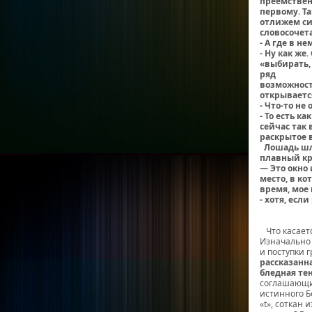
преемствен
первому. Т
отлижем си
словосочет
- А где в н
- Ну как же
«выбирать,
ряд
возможносте
открывается
- Что-то не 
- То есть к
сейчас так 
раскрытое во
Лошадь шла
плавный кр
— Это окно 
место, в ко
время, мое
- хотя, есл
Вик
Что касаетс
Изначально 
и поступки 
рассказанн
бледная те
соглашающий
истинного Б
«t», соткан