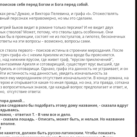
 поисков себя перед Богом и Бога перед собой.
ках речь? Думаю, и Виктора Пелевина, и графа «t». Отожествлять
авный персонаж неправомерно, но мы это сделаем.
рий Быков видит в романе только персики? И не видит двух
ых стволов? Может, потому, что стволы здесь особенные. Они
ак бы в проекции, состоят не из постулатов, а гипотез, бесконечных
 ответы на эти вопросы – возможно, вопросы сами.
я ствола первого – поисков истины в строении мироздания. После
стреч графа «t» с неким Ариэлем истина вроде бы проясняется.
, над нижним ярусом, где живет граф, "ярусом приключений",
антазиями Ариэля и сотоварищей, существует ярус высший, где
Ариэль и сотоварищи. Однако, графа эта данность не устраивает, и он
йти истинность над данностью, увидеть изначальность за
ся ему мирозданием отсутствия изначальности. В конце романа, на
герою и открывается какая-то иная правда, но она, эта правда, соткана
из вопросительных знаков, где каждый вопрос предполагает и ответ, и,
о, отсутствие ответа:
 пора домой...
ерва следовало бы подобрать этому дому название, - сказала вдруг
лядываясь.
ожно, - ответил Т. - В чем все и дело.
, - сказала лошадь. - Описать, может быть, и нельзя. Но название
 вполне.
?
не кажется, должен быть русско-латинским. Чтобы показать