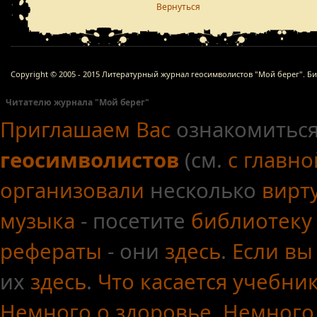
Вернуться
Copyright © 2005 - 2015 Литературный журнал геосимволистов "Мой берег". Б
Читателю журнала "Мой берег"
Приглашаем Вас
ознакомиться
геосимволистов
(см.
с главн
организовали
несколько
вирт
музыка
- посетите
библиотеку
рефераты
- они
здесь
.
Если вы
их
здесь
.
Что касается
учебни
Немного о здоровье
.
Немного