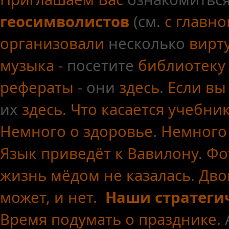
геосимволистов
(см.
с главн
организовали
несколько
вирт
музыка
- посетите
библиотеку
рефераты
- они
здесь
.
Если вы
их
здесь
.
Что касается
учебни
Немного о здоровье
.
Немного
Язык приведёт к Вавилону
.
Фо
жизнь мёдом не казалась
.
Дво
может, и нет.
Наши стратеги
Время подумать о празднике.