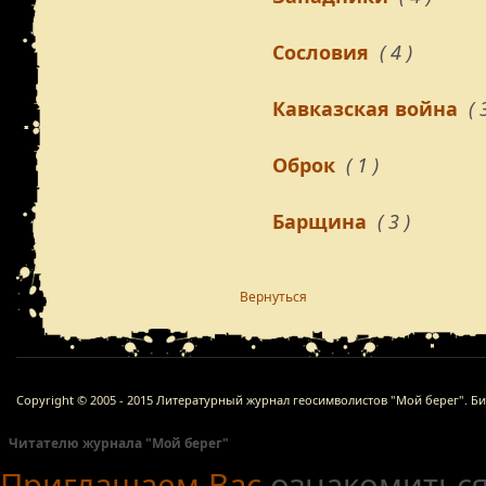
Сословия
( 4 )
Кавказская война
( 
Оброк
( 1 )
Барщина
( 3 )
Вернуться
Copyright © 2005 - 2015 Литературный журнал геосимволистов "Мой берег". Б
Читателю журнала "Мой берег"
Приглашаем Вас
ознакомиться