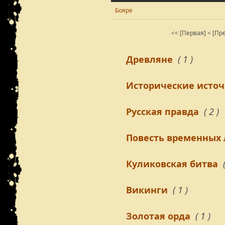
Бояре
<< [Первая]
< [Пр
Древляне
( 1 )
Исторические исто
Русская правда
( 2 )
Повесть временных
Куликовская битва
Викинги
( 1 )
Золотая орда
( 1 )