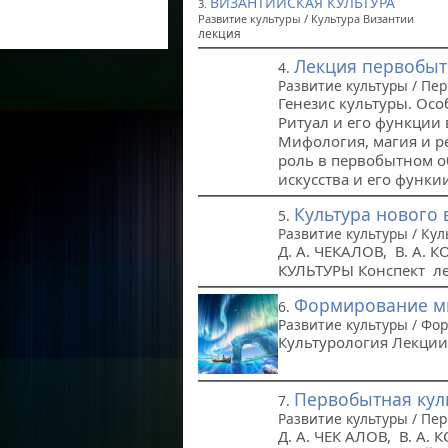
ВИЗАНТИЙСКАЯ КУЛЬТУРА
3.
Развитие культуры / Культура Византии
лекция
Лекция первобыт
4.
Развитие культуры / Пе
Генезис культуры. Ос
Ритуал и его функции
Мифология, магия и р
роль в первобытном о
искусства и его функи
Культура нового
5.
Развитие культуры / Ку
Д. А. ЧЕКАЛОВ, В. А
КУЛЬТУРЫ Конспект л
Формирование м
6.
Развитие культуры / Фо
Культурология Лекции
Первобытная кул
7.
Развитие культуры / Пе
Д. А. ЧЕК АЛОВ, В. А