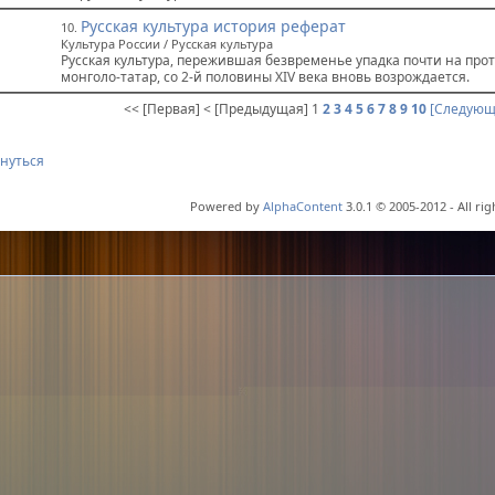
Русская культура история реферат
10.
Культура России / Русская культура
Русская культура, пережившая безвременье упадка почти на пр
монголо-татар, со 2-й половины XIV века вновь возрождается.
<< [Первая]
< [Предыдущая]
1
2
3
4
5
6
7
8
9
10
[Следующ
нуться
Powered by
AlphaContent
3.0.1 © 2005-2012 - All ri