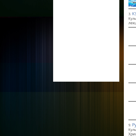
К
3.
Куль
лек
Р
9.
Куль
Хри