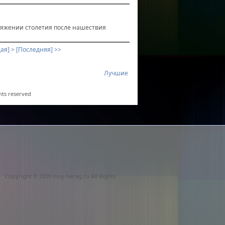
отяжении столетия после нашествия
ая] >
[Последняя] >>
Лучшие
ghts reserved
Copyright © 2005 moy-bereg.ru All Rights