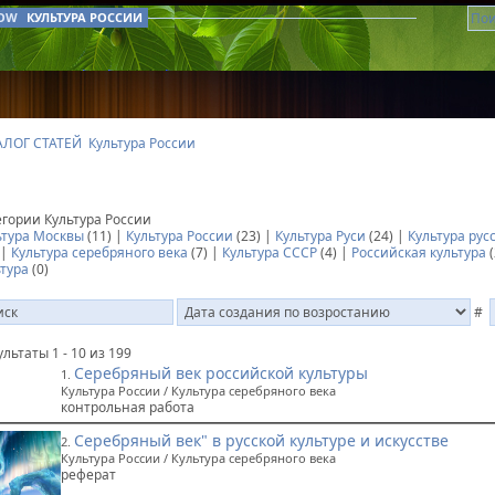
КУЛЬТУРА РОССИИ
АЛОГ СТАТЕЙ
Культура России
егории Культура России
ьтура Москвы
(11) |
Культура России
(23) |
Культура Руси
(24) |
Культура рус
 |
Культура серебряного века
(7) |
Культура СССР
(4) |
Российская культура
(
ьтура
(0)
#
ультаты 1 - 10 из 199
Серебряный век российской культуры
1.
Культура России / Культура серебряного века
контрольная работа
Серебряный век" в русской культуре и искусстве
2.
Культура России / Культура серебряного века
реферат