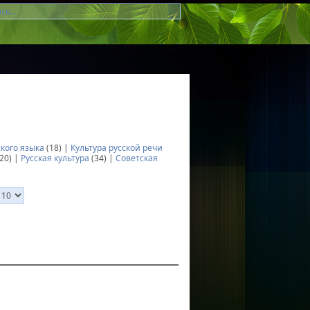
ского языка
(18) |
Культура русской речи
20) |
Русская культура
(34) |
Советская