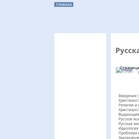
ГЛАВНАЯ
Русск
Страница
Русская духовная культура
Огла
Введение 
Христианст
Религия и 
Христианств
Выдающиеся
Русское ис
Русская жи
Идеология 
Проблема в
Заключен