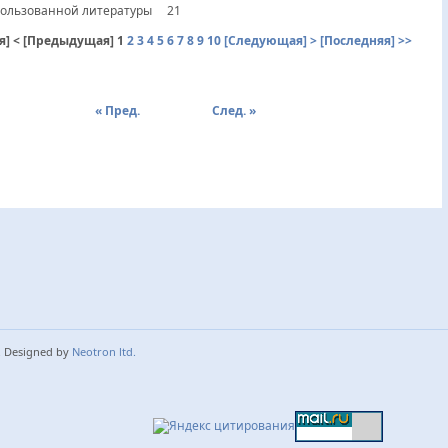
ользованной литературы 21
я]
< [Предыдущая]
1
2
3
4
5
6
7
8
9
10
[Следующая] >
[Последняя] >>
« Пред.
След. »
. Designed by
Neotron ltd.