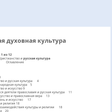
ая духовная культура
 1 из 12
Христианство и
русская культура
вление
3
во и русская культура 4
народная культура 5
о и искусство 9
 деятели православия и русская культура 11
кусство и православная вера 13
знь и искусство 17
и религия 18
заимодействия культуры и религии 18
ие 20