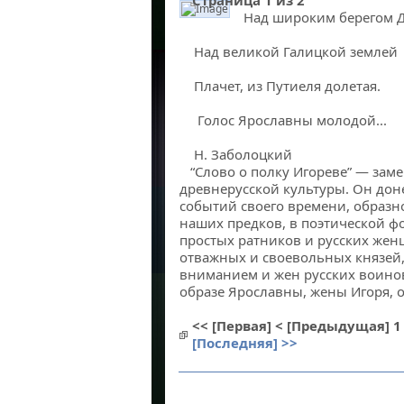
Страница 1 из 2
Над широким берегом Д
Ярославна Слово о полку Игореве
Над великой Галицкой землей
Плачет, из Путиеля долетая.
Голос Ярославны молодой...
Н. Заболоцкий
“Слово о полку Игореве” — зам
древнерусской культуры. Он доне
событий своего времени, образ
наших предков, в поэтической ф
простых ратников и русских жен
отважных и своевольных князей, 
вниманием и жен русских воинов
образе Ярославны, жены Игоря, 
<< [Первая]
< [Предыдущая]
1
[Последняя] >>