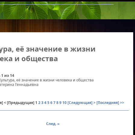
ура, её значение в жизни
ека и общества
 1 из 14
Культура, её значение в жизни человека и общества
атерина Геннадьевна
я]
< [Предыдущая]
1
2
3
4
5
6
7
8
9
10
[Следующая] >
[Последняя] >>
След. »