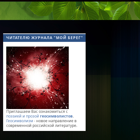
ЧИТАТЕЛЮ ЖУРНАЛА "МОЙ БЕРЕГ"
Приглашаем Вас ознакомиться с
поэзией и прозой
геосимволистов
.
Геосимволизм
- новое направление в
современной российской литературе.