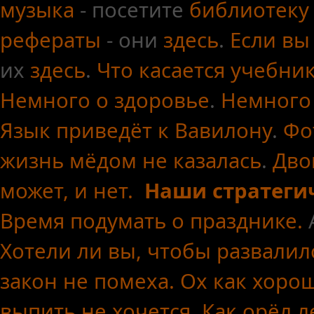
музыка
- посетите
библиотеку
рефераты
- они
здесь
.
Если вы
их
здесь
.
Что касается
учебни
Немного о здоровье
.
Немного
Язык приведёт к Вавилону
.
Фо
жизнь мёдом не казалась
.
Дво
может, и нет.
Наши стратеги
Время подумать о празднике.
Хотели ли вы, чтобы развалил
закон не помеха.
Ох как хоро
выпить не хочется.
Как орёл л