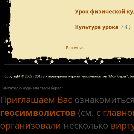
Урок физической к
Культура урока
( 4 )
Вернуться
Copyright © 2005 - 2015 Литературный журнал геосимволистов "Мой берег". Б
Читателю журнала "Мой берег"
Приглашаем Вас
ознакомиться
геосимволистов
(см.
с главн
организовали
несколько
вирт