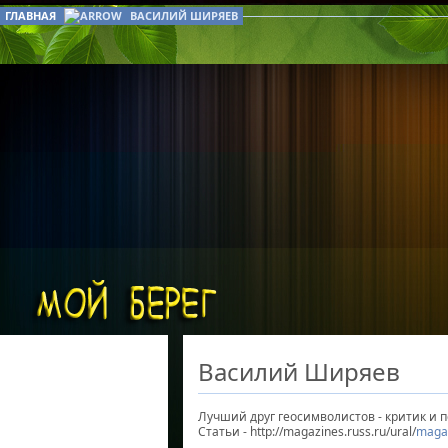
ГЛАВНАЯ
ВАСИЛИЙ ШИРЯЕВ
Василий Ширяев
Лучший друг геосимволистов - критик и 
Статьи - http://magazines.russ.ru/ural/
magaz