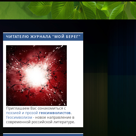
ЧИТАТЕЛЮ ЖУРНАЛА "МОЙ БЕРЕГ"
Приглашаем Вас ознакомиться с
поэзией и прозой
геосимволистов
.
Геосимволизм
- новое направление в
современной российской литературе.