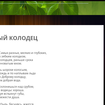
ЫЙ КОЛОДЕЦ
Самых разных, мелких и глубоких,
 зябким холодком,
 колодцев, раньше срока
еноватым мхом.
зь шорохи колосьев,
ождь и по наплывам льда
к Доброму колодцу,
ем добрая вода.
склонишься над срубом,
 водицы: хороша.
уя вспыхнут губы,
свежести душа.
 Пыль, беснуясь, жжется.