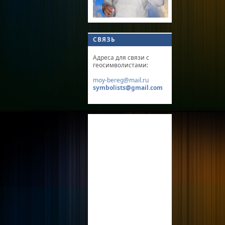
СВЯЗЬ
Адреса для связи с
геосимволистами:
moy-bereg@mail.ru
symbolists@gmail.com