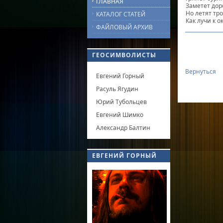
ГЛАВНАЯ
Заметет дор
Но летят тр
КАТАЛОГ СТАТЕЙ
Как лучи к 
ФАЙЛОВЫЙ АРХИВ
ГЕОСИМВОЛИСТЫ
Вернуться
Евгений Горный
Расуль Ягудин
Юрий Тубольцев
Евгений Шимко
Александр Балтин
ЕВГЕНИЙ ГОРНЫЙ