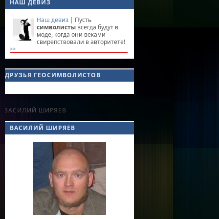
НАШ ДЕВИЗ
Наш девиз |
Пусть
символисты
всегда будут в
моде, когда они веками
свирепствовали в авторитете!
>>
ДРУЗЬЯ ГЕОСИМВОЛИСТОВ
ВАСИЛИЙ ШИРЯЕВ
ВАСИЛИЙ ШИРЯЕВ