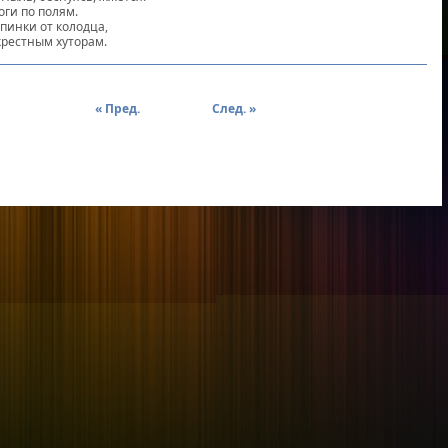
оги по полям.
опинки от колодца,
окрестным хуторам.
« Пред.
След. »