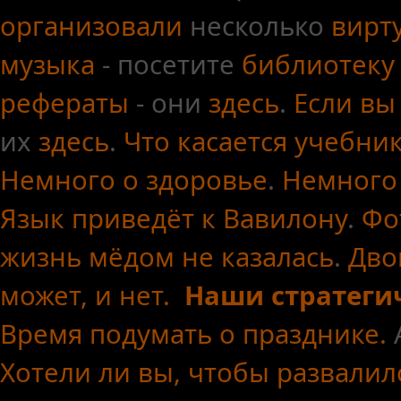
организовали
несколько
вирт
музыка
- посетите
библиотеку
рефераты
- они
здесь
.
Если вы
их
здесь
.
Что касается
учебни
Немного о здоровье
.
Немного
Язык приведёт к Вавилону
.
Фо
жизнь мёдом не казалась
.
Дво
может, и нет.
Наши стратеги
Время подумать о празднике.
Хотели ли вы, чтобы развалил