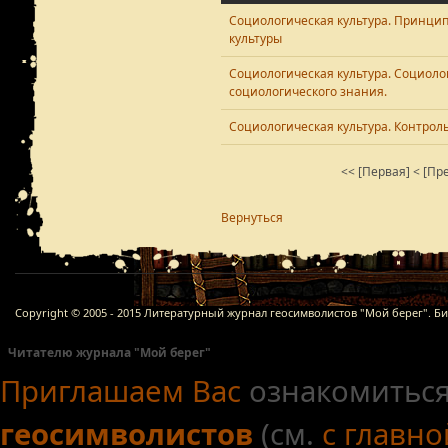
Социологическая культура. Принци
культуры
Социологическая культура. Социоло
социологического знания.
Социологическая культура. Контрол
<< [Первая]
< [Пр
Вернуться
Copyright © 2005 - 2015 Литературный журнал геосимволистов "Мой берег". Б
Читателю журнала "Мой берег"
Приглашаем Вас
ознакомиться
геосимволистов
(см.
с главн